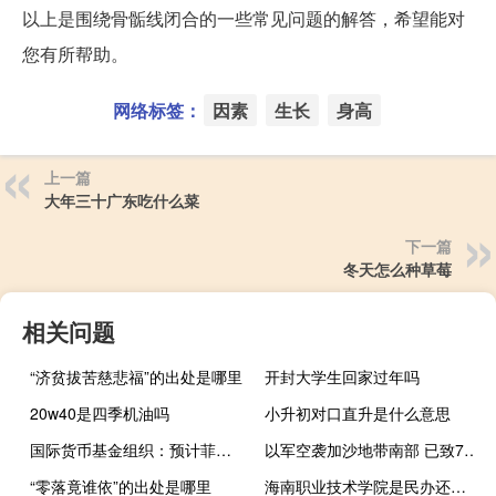
以上是围绕骨骺线闭合的一些常见问题的解答，希望能对
您有所帮助。
网络标签：
因素
生长
身高
上一篇
大年三十广东吃什么菜
下一篇
冬天怎么种草莓
相关问题
“济贫拔苦慈悲福”的出处是哪里
开封大学生回家过年吗
20w40是四季机油吗
小升初对口直升是什么意思
国际货币基金组织：预计菲律宾通胀率将在2023年接近6.0%在2024年接近3.5%
以军空袭加沙地带南部 已致7人死亡
“零落竟谁依”的出处是哪里
海南职业技术学院是民办还是公办