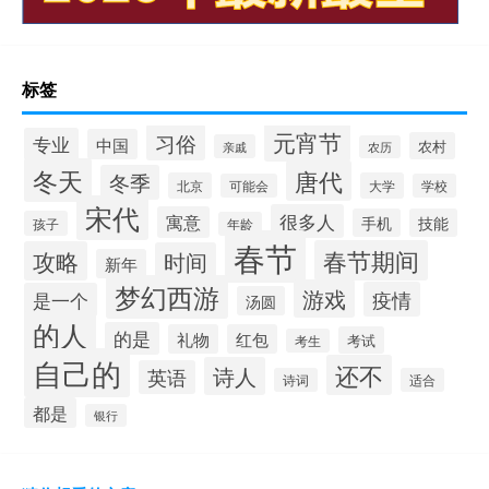
标签
元宵节
习俗
专业
中国
农村
亲戚
农历
冬天
唐代
冬季
北京
大学
可能会
学校
宋代
很多人
寓意
手机
技能
孩子
年龄
春节
春节期间
攻略
时间
新年
梦幻西游
游戏
疫情
是一个
汤圆
的人
的是
礼物
红包
考试
考生
自己的
还不
诗人
英语
诗词
适合
都是
银行