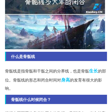
什么是骨骺线
生长
骨骺线是指骨骺和干骺之间的分界线，也是骨骺
的部
身高
位。骨骺线的形态和闭合时间对
的发育有很大的影
响。
骨骺线什么时候闭合？