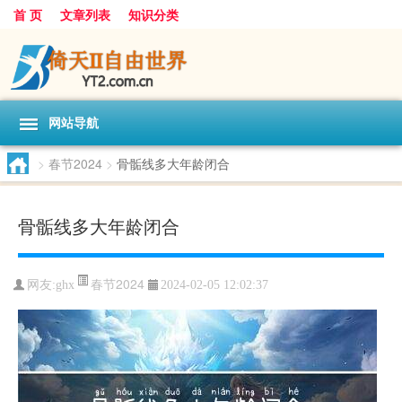
首 页
文章列表
知识分类
网站导航
>
春节2024
>
骨骺线多大年龄闭合
骨骺线多大年龄闭合
春节2024
网友:
ghx
2024-02-05 12:02:37