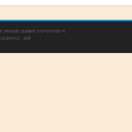
章
|
网站地图
|
疑难解答
京ICP证010581号
，我们会及时纠正，谢谢