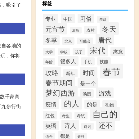
标签
格，吸引了
习俗
专业
中国
亲戚
冬天
元宵节
农村
农历
唐代
冬季
北京
可能会
来自各地的
宋代
寓意
大学
孩子
学校
游玩，你将
很多人
手机
技能
年龄
春节
攻略
时间
新年
春节期间
是一个
梦幻西游
游戏
汤圆
和数千家商
的人
疫情
的是
礼物
下九步行街
自己的
红包
考试
考生
还不
诗人
英语
诗词
都是
适合
银行