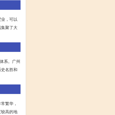
贸业，可以
域集聚了大
通体系。广州
历史名胜和
非常繁华，
度较高的地