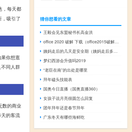
达，每天都
所，吸引了
猜你想看的文章
王毅会见东盟秘书长高金洪
office 2020 破解 下载（office2015破解版）
姨妈走后的几天是安全期（姨妈走后多少天为安全期）
如果你想逛
梦幻西游会升值吗2019
足不同人群
“老臣在南”的出处是哪里
拜年磕头技能表
国奥今日直播（国奥直播360）
女孩子说月亮很圆怎么回复
无数的商业
团年拜年还是春节拜年
每天的客流
广东冬天有哪些海鲜吃