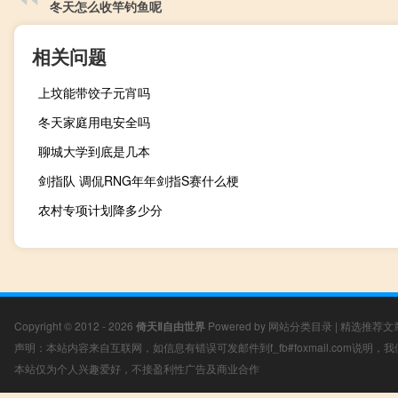
冬天怎么收竿钓鱼呢
相关问题
上坟能带饺子元宵吗
冬天家庭用电安全吗
聊城大学到底是几本
剑指队 调侃RNG年年剑指S赛什么梗
农村专项计划降多少分
Copyright © 2012 - 2026
倚天Ⅱ自由世界
Powered by
网站分类目录
|
精选推荐文
声明：本站内容来自互联网，如信息有错误可发邮件到f_fb#foxmail.com说明
本站仅为个人兴趣爱好，不接盈利性广告及商业合作