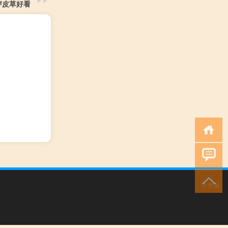
穿皮草好看
小男孩