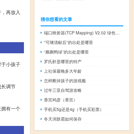
干，再放入
猜你想看的文章
端口映射器(TCP Mapping) V2.02 绿色版（端口映射器(TCP Mapping) V2.02 绿色版功能简介）
“可继清献后”的出处是哪里
“粼粼鸭绿”的出处是哪里
罗氏虾是哪里的特产
对于小孩子
上社保最晚多大年龄
怎样断掉孩子的游戏瘾
成长调节
过年三亚自驾游攻略
香宫鸠彦（香宫）
天拥有一个
手机买5g还是4g（手机买彩票）
冬天润肤霜如何保存