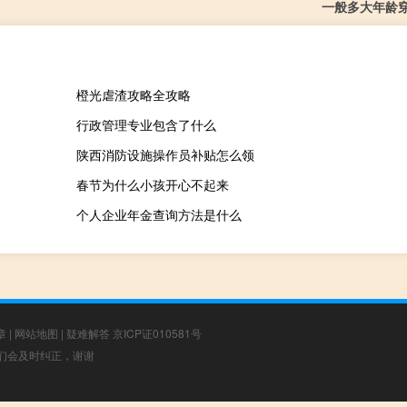
一般多大年龄
橙光虐渣攻略全攻略
行政管理专业包含了什么
陕西消防设施操作员补贴怎么领
春节为什么小孩开心不起来
个人企业年金查询方法是什么
章
|
网站地图
|
疑难解答
京ICP证010581号
，我们会及时纠正，谢谢