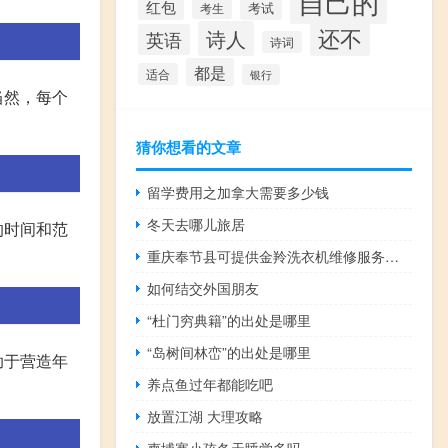
自己的
红包
考试
考生
还不
诗人
英语
诗词
都是
适合
银行
当然，每个
猜你想看的文章
留学费用之加拿大需要多少钱
冬天去哪儿旅居
的时间和范
重庆奉节县可提供金羚洗衣机维修服务地址在哪
如何结交外国朋友
“杜门穷典籍”的出处是哪里
“岛树间林峦”的出处是哪里
助于营造年
养点鱼过年都能吃吧
放置江湖 大理攻略
柬埔寨小孩冬天睡觉多吗