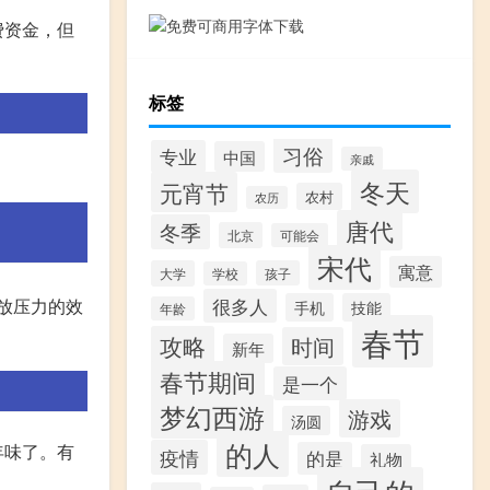
费资金，但
标签
习俗
专业
中国
亲戚
。
冬天
元宵节
农村
农历
唐代
冬季
北京
可能会
宋代
寓意
大学
孩子
学校
很多人
放压力的效
手机
技能
年龄
春节
攻略
时间
新年
春节期间
是一个
梦幻西游
游戏
汤圆
的人
年味了。有
疫情
的是
礼物