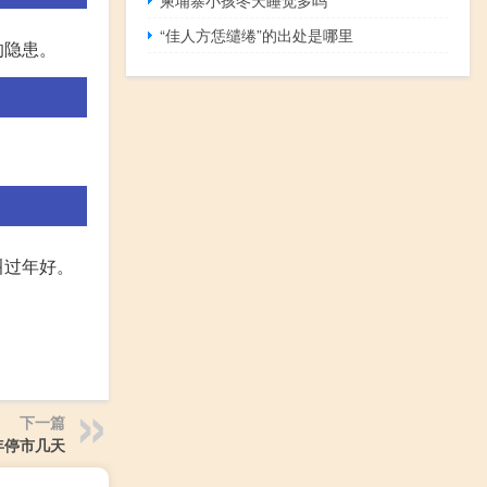
“佳人方恁缱绻”的出处是哪里
的隐患。
叫过年好。
下一篇
年停市几天