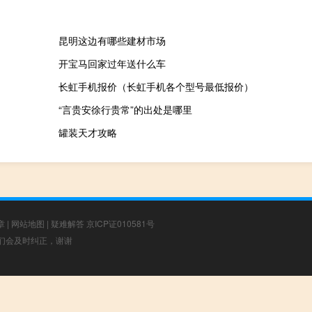
昆明这边有哪些建材市场
开宝马回家过年送什么车
长虹手机报价（长虹手机各个型号最低报价）
“言贵安徐行贵常”的出处是哪里
罐装天才攻略
章
|
网站地图
|
疑难解答
京ICP证010581号
，我们会及时纠正，谢谢