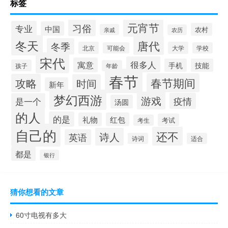
标签
元宵节
习俗
专业
中国
农村
亲戚
农历
冬天
唐代
冬季
北京
大学
可能会
学校
宋代
很多人
寓意
手机
技能
孩子
年龄
春节
春节期间
攻略
时间
新年
梦幻西游
游戏
疫情
是一个
汤圆
的人
的是
礼物
红包
考试
考生
自己的
还不
诗人
英语
诗词
适合
都是
银行
猜你想看的文章
60寸电视有多大