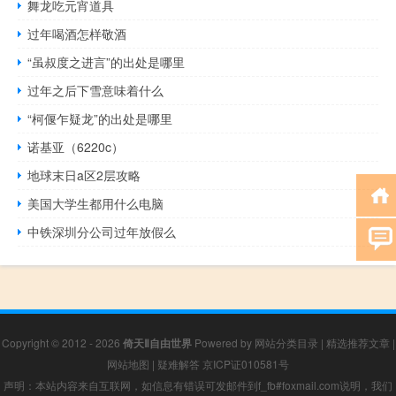
舞龙吃元宵道具
过年喝酒怎样敬酒
“虽叔度之进言”的出处是哪里
过年之后下雪意味着什么
“柯偃乍疑龙”的出处是哪里
诺基亚（6220c）
地球末日a区2层攻略
美国大学生都用什么电脑
中铁深圳分公司过年放假么
Copyright © 2012 - 2026
倚天Ⅱ自由世界
Powered by
网站分类目录
|
精选推荐文章
|
网站地图
|
疑难解答
京ICP证010581号
声明：本站内容来自互联网，如信息有错误可发邮件到f_fb#foxmail.com说明，我们