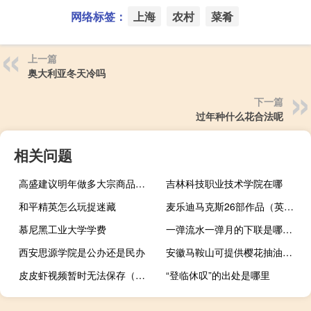
网络标签：
上海
农村
菜肴
上一篇
奥大利亚冬天冷吗
下一篇
过年种什么花合法呢
相关问题
高盛建议明年做多大宗商品：原油、铜和铝的市场供需情况将好转
吉林科技职业技术学院在哪
和平精英怎么玩捉迷藏
麦乐迪马克斯26部作品（英国马克斯思班塞公司简介）
慕尼黑工业大学学费
一弹流水一弹月的下联是哪一句（一弹流水一弹月的下联）
西安思源学院是公办还是民办
安徽马鞍山可提供樱花抽油烟机维修服务地址在哪
皮皮虾视频暂时无法保存（皮皮虾视频暂时无法保存）
“登临休叹”的出处是哪里