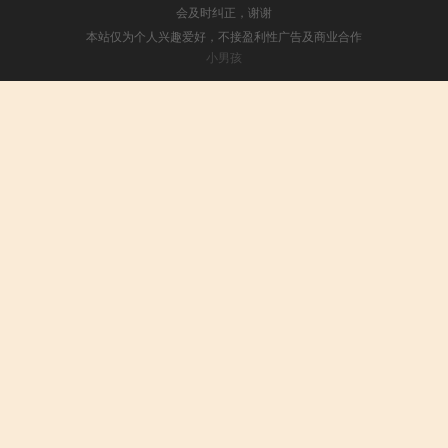
会及时纠正，谢谢
本站仅为个人兴趣爱好，不接盈利性广告及商业合作
小男孩