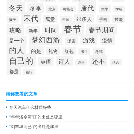
冬天
唐代
冬季
北京
大学
可能会
学校
宋代
很多人
寓意
手机
技能
孩子
年龄
春节
春节期间
攻略
时间
新年
梦幻西游
游戏
疫情
是一个
汤圆
的人
的是
礼物
红包
考试
考生
自己的
还不
诗人
英语
诗词
适合
都是
银行
猜你想看的文章
冬天汽车什么材质好些
“年年潘令河阳”的出处是哪里
“剑丰城而已”的出处是哪里