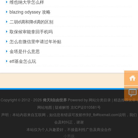
维也纳大学怎么样
blazing odyssey 攻略
二胡d调和降d调的区别
取保候审能拿回手机吗
怎么在微信里申请过年补贴
金塔是什么意思
etf基金怎么玩
Copyright © 2012 - 2026
倚天Ⅱ自由世界
Powered by
网站分类目录
|
精选推荐文章
|
网站地图
|
疑难解答
京ICP证010581号
声明：本站内容来自互联网，如信息有错误可发邮件到f_fb#foxmail.com说明，我们
会及时纠正，谢谢
本站仅为个人兴趣爱好，不接盈利性广告及商业合作
小男孩