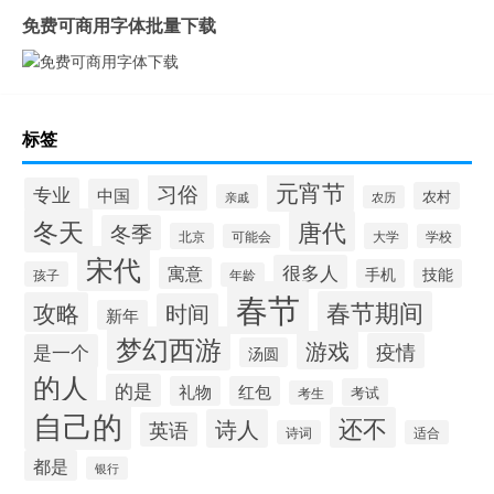
免费可商用字体批量下载
标签
元宵节
习俗
专业
中国
农村
亲戚
农历
冬天
唐代
冬季
北京
大学
可能会
学校
宋代
很多人
寓意
手机
技能
孩子
年龄
春节
春节期间
攻略
时间
新年
梦幻西游
游戏
疫情
是一个
汤圆
的人
的是
礼物
红包
考试
考生
自己的
还不
诗人
英语
诗词
适合
都是
银行