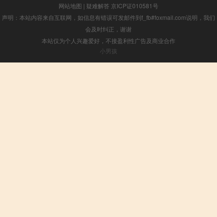
网站地图
|
疑难解答
京ICP证010581号
声明：本站内容来自互联网，如信息有错误可发邮件到f_fb#foxmail.com说明，我们
会及时纠正，谢谢
本站仅为个人兴趣爱好，不接盈利性广告及商业合作
小男孩