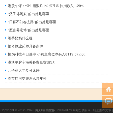
港股午评：恒生指数跌1% 恒生科技指数跌1.29%
“父子得闲安”的出处是哪里
“日暮不知春去路”的出处是哪里
“愿言养宏博”的出处是哪里
纲手奶奶什么梗
报考执业药师具备条件
恒为科技今日涨停 小鳄鱼席位净买入8119.57万元
港澳单牌车海关备案量突破5万
儿子多大年龄分床睡
春节红河交警怎么过年检
Copyright © 2012 - 2026
倚天Ⅱ自由世界
Powered by
网站分类目录
|
精选推荐文章
|