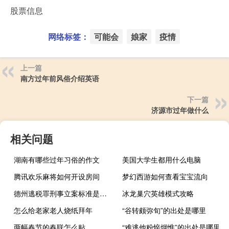
股票信息
网络标签：
可能会
娘家
疫情
上一篇
南方过年前风俗介绍英语
下一篇
济源市过年做什么
相关问题
湖南有哪些过年习俗的作文
美国大学生都用什么电脑
腾讯欢乐麻将如何开设房间
梦幻西游如何查看宝宝流向
德州逃税罪刑事立案标准是怎样的
冰龙巢穴英雄模式攻略
怎么给老家老人烧纸拜年
“谷转颇弥旬”的出处是哪里
两幅春节的春联怎么贴
“难逃他粉悴烟憔”的出处是哪里