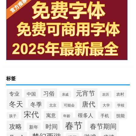
标签
元宵节
习俗
专业
中国
农村
亲戚
农历
冬天
唐代
冬季
北京
大学
可能会
学校
宋代
很多人
寓意
手机
技能
孩子
年龄
春节
春节期间
攻略
时间
新年