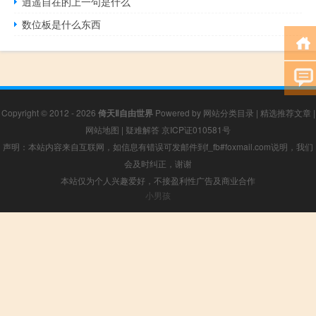
逍遥自在的上一句是什么
数位板是什么东西
Copyright © 2012 - 2026
倚天Ⅱ自由世界
Powered by
网站分类目录
|
精选推荐文章
|
网站地图
|
疑难解答
京ICP证010581号
声明：本站内容来自互联网，如信息有错误可发邮件到f_fb#foxmail.com说明，我们
会及时纠正，谢谢
本站仅为个人兴趣爱好，不接盈利性广告及商业合作
小男孩