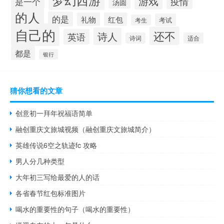
梦幻西游
游戏
疫情
是一个
汤圆
的人
的是
礼物
红包
考试
考生
自己的
还不
诗人
英语
诗词
适合
都是
银行
猜你想看的文章
创意初一拜年祝福语简单
融创重庆文旅城视频（融创重庆文旅城简介）
英雄传说6空之轨迹fc 攻略
男人分几种类型
大年初三写给最爱的人的话
各省春节红包标准图片
喝水的重要性的句子（喝水的重要性）