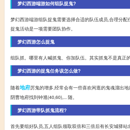
梦幻西游端游如何组队捉鬼?
梦幻西游端游组队捉鬼需要选择合适的队伍成员,合理分配任
捉鬼活动是一项需要团队协作。
梦幻西游怎么捉鬼
组队抓。哪里有人喊抓鬼、你加队伍。其实抓鬼不是真正
梦幻西游的捉鬼任务该怎么做?
地府
随着
厉鬼的增多,经常会有一些喜欢闲逛的鬼魂溜出地
阴曹地府找到钟馗(40,60),... 随。
梦幻西游带队抓鬼流程?
首先要组好队员,五人组队领取双倍和三倍后有长安城驿站