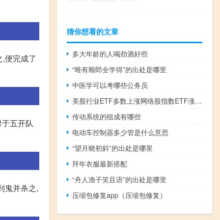
猜你想看的文章
多大年龄的人喝劲酒好些
,便完成了
“唯有顺郎全学得”的出处是哪里
中医学可以考哪些公务员
美股行业ETF多数上涨网络股指数ETF涨1.5%全球航空业、区域银行ETF涨0.5%
传动系统的组成有哪些
对于五开队
电动车控制器多少管是什么意思
“望月晓初斜”的出处是哪里
拜年衣服最新搭配
“舟人渔子笑且语”的出处是哪里
到鬼并杀之,
压缩包修复app（压缩包修复）