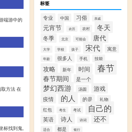
标签
习俗
专业
中国
亲戚
西游端游中的
冬天
元宵节
农村
农历
唐代
冬季
北京
可能会
宋代
寓意
大学
孩子
学校
很多人
手机
技能
年龄
春节
攻略
时间
新年
春节期间
是一个
梦幻西游
游戏
取方法 在
汤圆
的人
疫情
的是
礼物
自己的
红包
考试
考生
还不
诗人
英语
诗词
坐标找到鬼,
都是
适合
银行