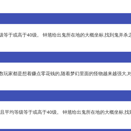
级等于或高于40级。 钟馗给出鬼所在地的大概坐标,找到鬼并杀之
数玩家都是想着赚点零花钱的,随着梦幻里面的怪物越来越强大,
且平均等级等于或高于40级。 钟馗给出鬼所在地的大概坐标,找