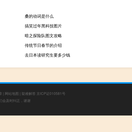
桑的动词是什么
搞笑过年黑科技图片
暗之探险队图文攻略
传统节日春节的介绍
去日本读研究生要多少钱
章
|
网站地图
|
疑难解答
京ICP证010581号
，我们会及时纠正，谢谢