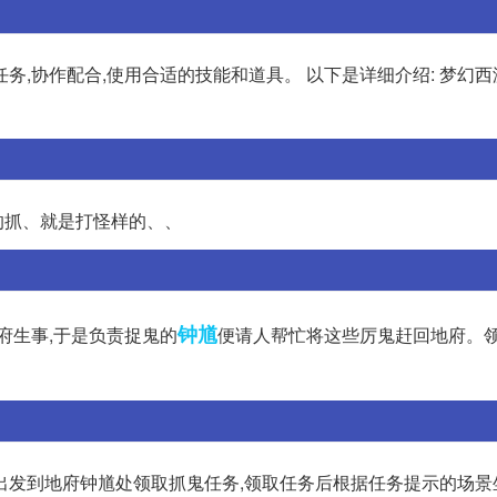
务,协作配合,使用合适的技能和道具。 以下是详细介绍: 梦幻
的抓、就是打怪样的、、
钟馗
府生事,于是负责捉鬼的
便请人帮忙将这些厉鬼赶回地府。领
出发到地府钟馗处领取抓鬼任务,领取任务后根据任务提示的场景