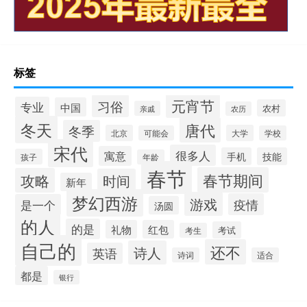
标签
元宵节
习俗
专业
中国
农村
亲戚
农历
冬天
唐代
冬季
北京
大学
可能会
学校
宋代
很多人
寓意
手机
技能
孩子
年龄
春节
春节期间
攻略
时间
新年
梦幻西游
游戏
疫情
是一个
汤圆
的人
的是
礼物
红包
考试
考生
自己的
还不
诗人
英语
诗词
适合
都是
银行