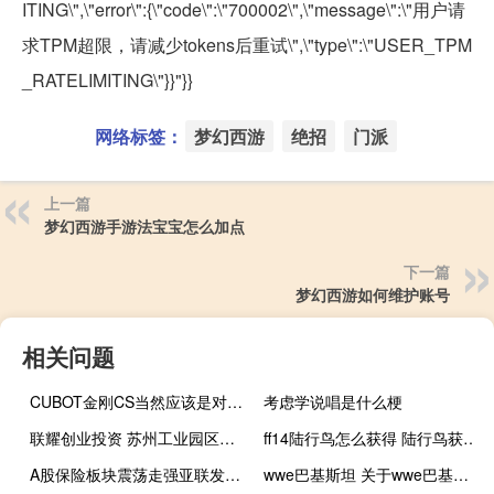
ITING\",\"error\":{\"code\":\"700002\",\"message\":\"用户请
求TPM超限，请减少tokens后重试\",\"type\":\"USER_TPM
_RATELIMITING\"}}"}}
网络标签：
梦幻西游
绝招
门派
上一篇
梦幻西游手游法宝宝怎么加点
下一篇
梦幻西游如何维护账号
相关问题
CUBOT金刚CS当然应该是对原有模式的重大升级
考虑学说唱是什么梗
联耀创业投资 苏州工业园区有限公司(关于联耀创业投资 苏州工业园区有限公司简述)
ff14陆行鸟怎么获得 陆行鸟获得方法（ff14陆行鸟怎么获得）
A股保险板块震荡走强亚联发展涨超6%翠微股份涨超5%弘业期货、新力金融、仁东控股、九鼎投资、中油资本跟涨
wwe巴基斯坦 关于wwe巴基斯坦的介绍