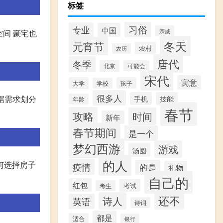
标签
习俗
专业
中国
亲戚
空间 豪宅也
冬天
元宵节
农村
农历
唐代
冬季
北京
可能会
宋代
寓意
大学
孩子
学校
很多人
据需求划分
手机
技能
年龄
春节
攻略
时间
新年
春节期间
是一个
梦幻西游
游戏
汤圆
的人
何选择房子
疫情
的是
礼物
自己的
红包
考试
考生
还不
诗人
英语
诗词
都是
适合
银行