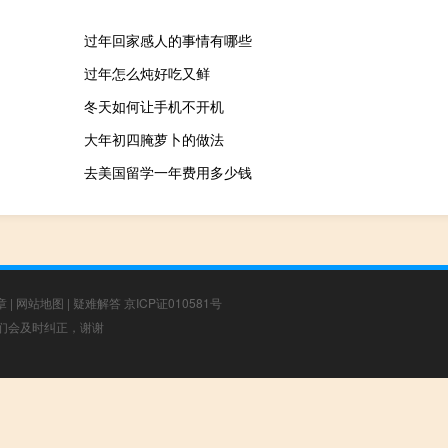
过年回家感人的事情有哪些
过年怎么炖好吃又鲜
冬天如何让手机不开机
大年初四腌萝卜的做法
去美国留学一年费用多少钱
章
|
网站地图
|
疑难解答
京ICP证010581号
，我们会及时纠正，谢谢