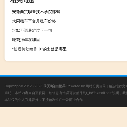
安徽商贸职业技术学院邮编
大同租车平台月租车价格
沉默不语最难过下一句
吃鸡拜年在哪里
“仙质何妨缟作巾”的出处是哪里
Copyright © 2012 - 2026
倚天Ⅱ自由世界
Powered by
网站分类目录
|
精选推荐文
声明：本站内容来自互联网，如信息有错误可发邮件到f_fb#foxmail.com说明
本站仅为个人兴趣爱好，不接盈利性广告及商业合作