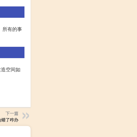
哦。所有的事
建造空间如
下一篇
色错了咋办