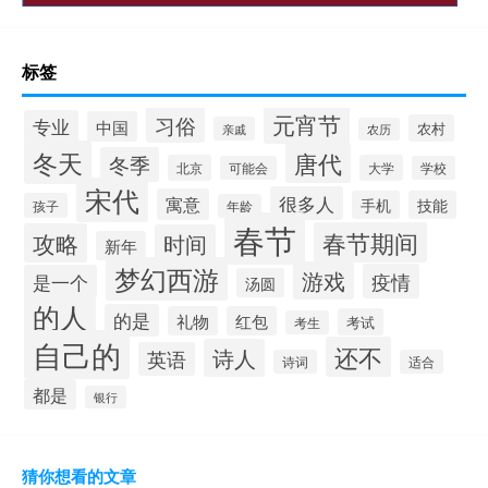
标签
元宵节
习俗
专业
中国
农村
亲戚
农历
冬天
唐代
冬季
北京
大学
可能会
学校
宋代
很多人
寓意
手机
技能
孩子
年龄
春节
春节期间
攻略
时间
新年
梦幻西游
游戏
疫情
是一个
汤圆
的人
的是
礼物
红包
考试
考生
自己的
还不
诗人
英语
诗词
适合
都是
银行
猜你想看的文章