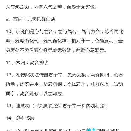
为有形之力，可御六气之辩，而游于无穷也。
9、五内：九天凤舞仙诀
10、讲究的是心与意合，意与气合，气与力合，炼谷而化
精，炼精而化气，炼气而化神，抱元守一，心随意动，全
身无处不矛盾而全身无处无破绽，此谓心意混元。
11、六内：离合神功
12、相传此功法传自君子堂，先天太极，动静阴阳，心念
所动，虚实并用，坚若精钢，柔似若水，引力返虚，虽动
而宁，离合随心，以意却敌。
13、通慧功（《九阴真经》君子堂一阶内功心法）
14、6层-15层
越高
15、攻击时有40%几率恢复内力，内息
回复的就越