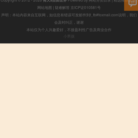
倚天Ⅱ自由世界
网站地图
|
疑难解答
京ICP证010581号
声明：本站内容来自互联网，如信息有错误可发邮件到f_fb#foxmail.com说明，我们
会及时纠正，谢谢
本站仅为个人兴趣爱好，不接盈利性广告及商业合作
小男孩