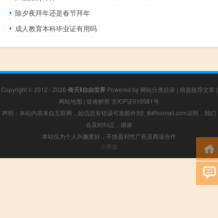
除夕夜拜年还是春节拜年
成人教育本科毕业证有用吗
Copyright © 2012 - 2026
倚天Ⅱ自由世界
Powered by
网站分类目录
|
精选推荐文章
|
网站地图
|
疑难解答
京ICP证010581号
声明：本站内容来自互联网，如信息有错误可发邮件到f_fb#foxmail.com说明，我们
会及时纠正，谢谢
本站仅为个人兴趣爱好，不接盈利性广告及商业合作
小男孩