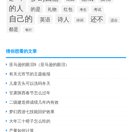
的人
的是
礼物
红包
考试
考生
自己的
还不
诗人
英语
诗词
适合
都是
银行
猜你想看的文章
亚马逊的眼泪9（亚马逊的眼泪）
有关元宵节的主题板报
儿童舌头可以洗吗冬天
甘肃陕西春节怎么过年
二级建造师成绩几年内有效
梦幻西游七技能回炉效果
大年三十橙子怎么吃的
产量如何计算