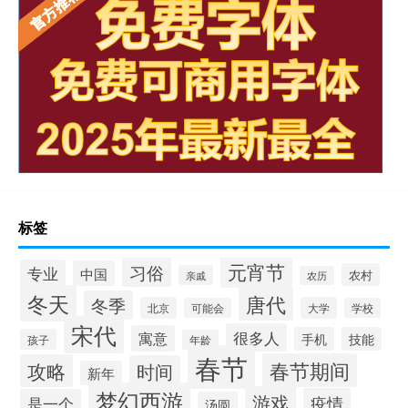
标签
元宵节
习俗
专业
中国
农村
亲戚
农历
冬天
唐代
冬季
北京
大学
可能会
学校
宋代
很多人
寓意
手机
技能
孩子
年龄
春节
春节期间
攻略
时间
新年
梦幻西游
游戏
疫情
是一个
汤圆