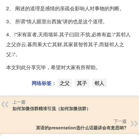
2、 阐述的道理是感情的亲疏会影响人对事物的判断。
3、 所谓“情人眼里出西施”讲的也是这个道理。
4、\"宋有富者,天雨墙坏.其子曰回:不筑,必将有盗.\"其邻人
之父亦云.暮而果大亡其财.其家甚智答其子,而疑邻人之
父.\"。
本文到此分享完毕，希望对大家有所帮助。
网络标签：
之父
其子
邻人
上一篇
如何加微信群精准引流（如何加微信群）
下一篇
英语的presentation选什么话题讲会有意思呐?