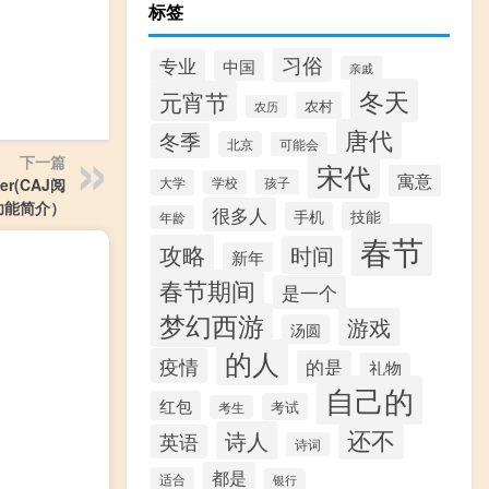
标签
习俗
专业
中国
亲戚
冬天
元宵节
农村
农历
唐代
冬季
北京
可能会
下一篇
宋代
寓意
大学
孩子
er(CAJ阅
学校
版功能简介）
很多人
手机
技能
年龄
春节
攻略
时间
新年
春节期间
是一个
梦幻西游
游戏
汤圆
的人
疫情
的是
礼物
自己的
红包
考试
考生
还不
诗人
英语
诗词
都是
适合
银行