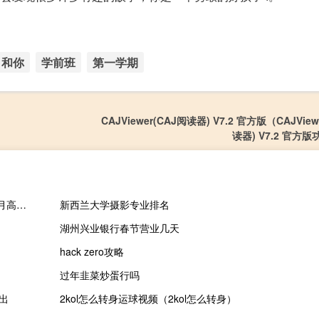
和你
学前班
第一学期
CAJViewer(CAJ阅读器) V7.2 官方版（CAJView
读器) V7.2 官方
美元兑日元USD/JPY走低超50点此前一度涨破151.90逼近去年10月高点151.944
新西兰大学摄影专业排名
湖州兴业银行春节营业几天
hack zero攻略
过年韭菜炒蛋行吗
推出
2kol怎么转身运球视频（2kol怎么转身）