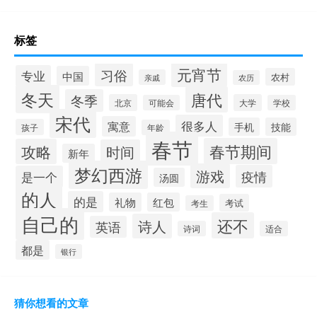
标签
元宵节
习俗
专业
中国
农村
亲戚
农历
冬天
唐代
冬季
北京
大学
可能会
学校
宋代
很多人
寓意
手机
技能
孩子
年龄
春节
春节期间
攻略
时间
新年
梦幻西游
游戏
疫情
是一个
汤圆
的人
的是
礼物
红包
考试
考生
自己的
还不
诗人
英语
诗词
适合
都是
银行
猜你想看的文章