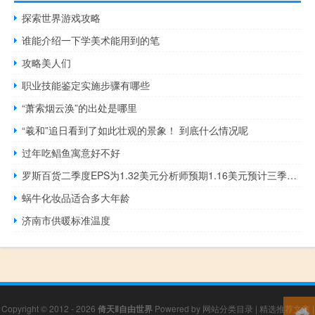
探索世界游戏攻略
谁能介绍一下学美术能用到的笔
攻略美人们
职业技能鉴定实施步骤有哪些
“萧索烟云涣”的出处是哪里
“羲和”追日看到了如此壮观的景象！ 到底什么情况呢
过年吃鲳鱼寓意好不好
罗斯百货二季度EPS为1.32美元分析师预期1.16美元预计三季度EPS为1.16-1.21美元分析师预期1.15美元
蜗牛化妆品适合多大年龄
济南市供暖标准温度
Copyright © 2012 - 2026
倚天Ⅱ自由世界
Powered by
网站分类目录
|
精选推荐文章
|