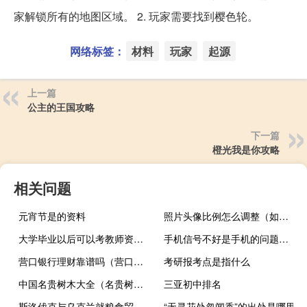
家解锁所有的地图区域。 2. 玩家需要找到樱色轮。
网络标签：
材料
玩家
起源
上一篇
公主的王国攻略
下一篇
橙光我是你攻略
相关问题
元宵节是的资料
照片头像比例怎么调整（如何修改照片头部比例）
大学毕业以后可以考教师资格证吗
手机信号不好是手机的问题吗（手机信号不好）
营口银行理财靠谱吗（营口银行）
考研报考点是指什么
中国名贵树木大全（名贵树木有哪些）
三亚初中排名
斯洛伐克与乌克兰就粮食贸易达成共识乌停止对斯诉讼
“无寻花处忽闻香”的出处是哪里