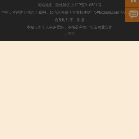
网站地图
|
疑难解答
京ICP证010581号
声明：本站内容来自互联网，如信息有错误可发邮件到f_fb#foxmail.com说明，我们
会及时纠正，谢谢
本站仅为个人兴趣爱好，不接盈利性广告及商业合作
小男孩