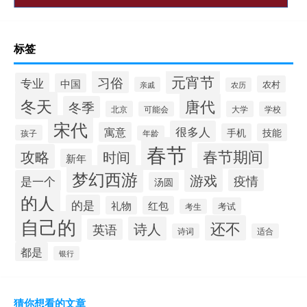
标签
元宵节
习俗
专业
中国
农村
亲戚
农历
冬天
唐代
冬季
北京
大学
可能会
学校
宋代
很多人
寓意
手机
技能
孩子
年龄
春节
春节期间
攻略
时间
新年
梦幻西游
游戏
疫情
是一个
汤圆
的人
的是
礼物
红包
考试
考生
自己的
还不
诗人
英语
诗词
适合
都是
银行
猜你想看的文章