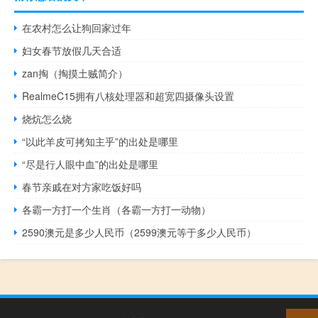
在农村怎么让狗回家过年
妇女春节放假几天合适
zan掏（掏摸土贼简介）
RealmeC15拥有八核处理器和超宽四摄像头设置
烧炕怎么烧
“以此羊皮可拷知主乎”的出处是哪里
“尽是行人眼中血”的出处是哪里
春节亲戚在对方家吃饭好吗
各霸一方打一个生肖（各霸一方打一动物）
2590澳元是多少人民币（2599澳元等于多少人民币）