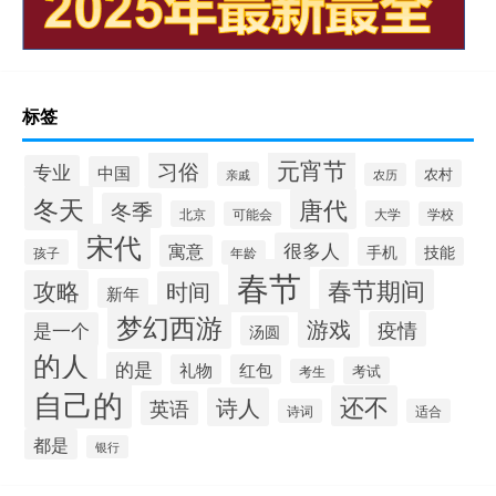
标签
元宵节
习俗
专业
中国
农村
亲戚
农历
冬天
唐代
冬季
北京
大学
可能会
学校
宋代
很多人
寓意
手机
技能
孩子
年龄
春节
春节期间
攻略
时间
新年
梦幻西游
游戏
疫情
是一个
汤圆
的人
的是
礼物
红包
考试
考生
自己的
还不
诗人
英语
诗词
适合
都是
银行