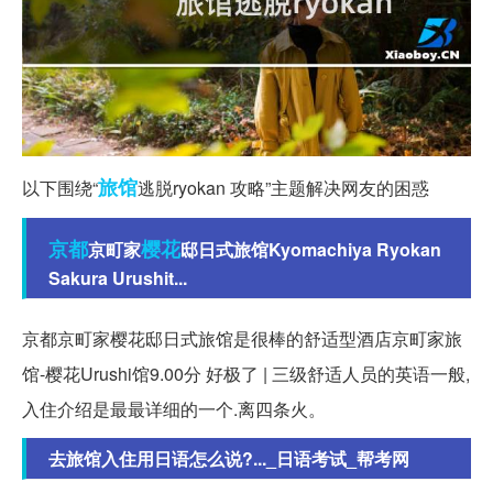
旅馆
以下围绕“
逃脱ryokan 攻略”主题解决网友的困惑
京都
樱花
京町家
邸日式旅馆Kyomachiya Ryokan
Sakura Urushit...
京都京町家樱花邸日式旅馆是很棒的舒适型酒店京町家旅
馆-樱花Urushi馆9.00分 好极了 | 三级舒适人员的英语一般,
入住介绍是最最详细的一个.离四条火。
去旅馆入住用日语怎么说?..._日语考试_帮考网