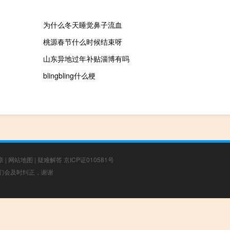
为什么冬天睡觉鼻子流血
桃源春节什么时候结束呀
山东异地过年补贴淄博有吗
blingbling什么梗
章
|
网站地图
|
疑难解答
京ICP证010581号
，我们会及时纠正，谢谢