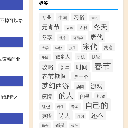
标签
习俗
专业
中国
亲戚
卖不掉可以给
冬天
元宵节
农村
农历
唐代
冬季
北京
可能会
宋代
寓意
大学
孩子
学校
很多人
手机
技能
年龄
应该离商业
春节
攻略
时间
新年
春节期间
是一个
梦幻西游
游戏
汤圆
的人
疫情
的是
礼物
搭配建造才
自己的
红包
考试
考生
还不
诗人
英语
诗词
都是
适合
银行