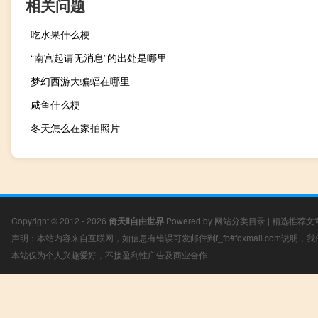
相关问题
吃水果什么梗
“南宫起请无消息”的出处是哪里
梦幻西游大蝙蝠在哪里
咸鱼什么梗
冬天怎么在家拍照片
Copyright © 2012 - 2026
倚天Ⅱ自由世界
Powered by
网站分类目录
|
精选推荐文
声明：本站内容来自互联网，如信息有错误可发邮件到f_fb#foxmail.com说明
本站仅为个人兴趣爱好，不接盈利性广告及商业合作