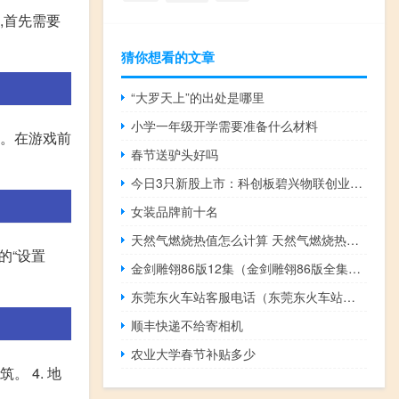
,首先需要
猜你想看的文章
“大罗天上”的出处是哪里
小学一年级开学需要准备什么材料
划。在游戏前
春节送驴头好吗
今日3只新股上市：科创板碧兴物联创业板盟固利、威力传动
女装品牌前十名
天然气燃烧热值怎么计算 天然气燃烧热值是多少
的“设置
金剑雕翎86版12集（金剑雕翎86版全集高清）
东莞东火车站客服电话（东莞东火车站订票电话）
顺丰快递不给寄相机
农业大学春节补贴多少
。 4. 地