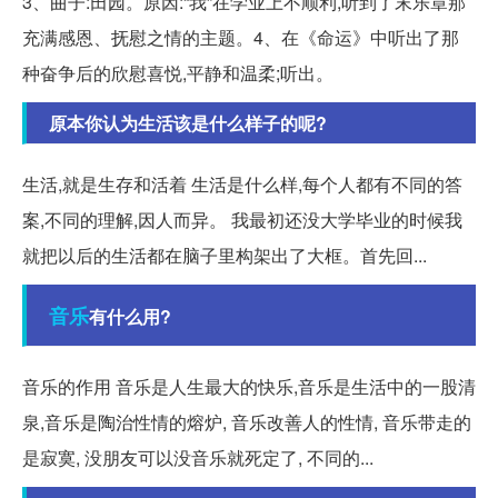
3、曲子:田园。原因:“我”在学业上不顺利,听到了末乐章那
充满感恩、抚慰之情的主题。4、在《命运》中听出了那
种奋争后的欣慰喜悦,平静和温柔;听出。
原本你认为生活该是什么样子的呢?
生活,就是生存和活着 生活是什么样,每个人都有不同的答
案,不同的理解,因人而异。 我最初还没大学毕业的时候我
就把以后的生活都在脑子里构架出了大框。首先回...
音乐
有什么用?
音乐的作用 音乐是人生最大的快乐,音乐是生活中的一股清
泉,音乐是陶治性情的熔炉, 音乐改善人的性情, 音乐带走的
是寂寞, 没朋友可以没音乐就死定了, 不同的...