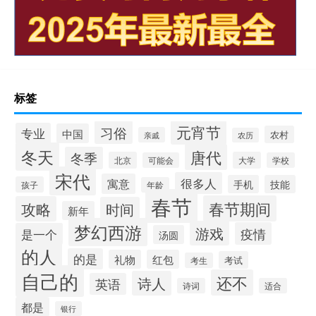
标签
元宵节
习俗
专业
中国
农村
亲戚
农历
冬天
唐代
冬季
北京
大学
可能会
学校
宋代
很多人
寓意
手机
技能
孩子
年龄
春节
春节期间
攻略
时间
新年
梦幻西游
游戏
疫情
是一个
汤圆
的人
的是
礼物
红包
考试
考生
自己的
还不
诗人
英语
诗词
适合
都是
银行