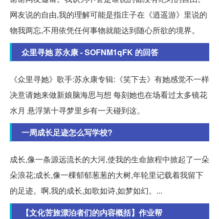
网友说的自由,我的理解可能是指庄子在《逍遥游》里说的
物我两忘,不用依凭任何事物就能达到随心所欲的境界。
众里寻她 苏永康 - SOFNM1qFK 的回答
《众里寻她》歌手:苏永康专辑:《笑下去》有她感觉不一样
决意请她来做新娘脑海思与想 每刻她也在场看过太多镜花
水月 悬浮第十寻梦里乡有一天碰到这。
一周成长足迹怎么写学校?
成长,像一条源远流长的大河,使我的生命旅程中掀起了一朵
朵浪花;成长,像一棵郁郁葱葱的大树,年轮里记载着我留下
的足迹。啊,我的成长,如歌如诗,如梦如幻。...
【文化苦旅漂泊者们的内容概括】作业帮