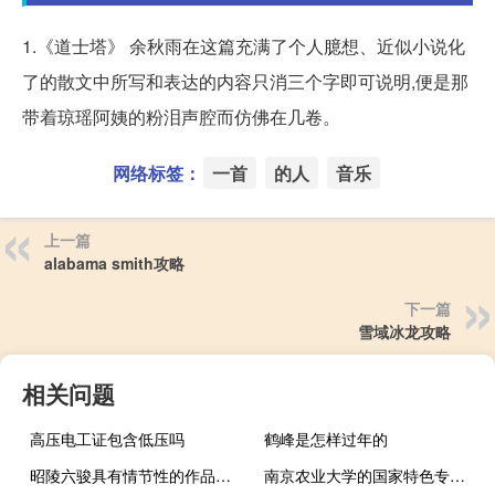
1.《道士塔》 余秋雨在这篇充满了个人臆想、近似小说化
了的散文中所写和表达的内容只消三个字即可说明,便是那
带着琼瑶阿姨的粉泪声腔而仿佛在几卷。
网络标签：
一首
的人
音乐
上一篇
alabama smith攻略
下一篇
雪域冰龙攻略
相关问题
高压电工证包含低压吗
鹤峰是怎样过年的
昭陵六骏具有情节性的作品是哪个（昭陵六骏具有情节）
南京农业大学的国家特色专业有哪些