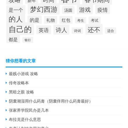
新年
梦幻西游
游戏
疫情
是一个
汤圆
的人
的是
礼物
红包
考试
考生
自己的
还不
诗人
英语
诗词
适合
都是
银行
猜你想看的文章
最贱小游戏 攻略
传奇攻略本
黑暗之眼 攻略
阴囊潮湿用什么药膏（阴囊痒用什么药膏最好）
张家界学院民办是几本
布拉克是什么意思