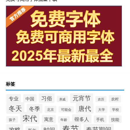
标签
元宵节
习俗
专业
中国
农村
亲戚
农历
冬天
唐代
冬季
北京
大学
可能会
学校
宋代
很多人
寓意
手机
技能
孩子
年龄
春节
春节期间
攻略
时间