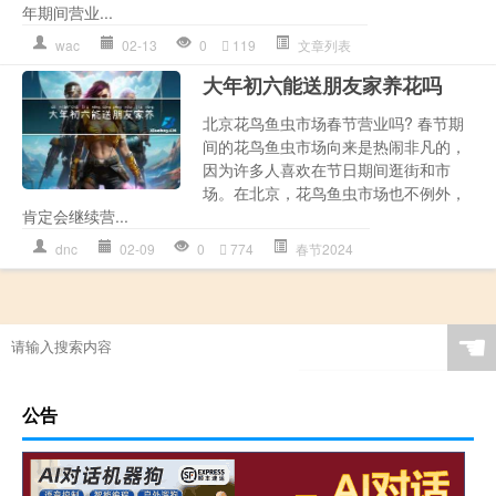
年期间营业...
wac
02-13
0
119
文章列表
大年初六能送朋友家养花吗
北京花鸟鱼虫市场春节营业吗? 春节期
间的花鸟鱼虫市场向来是热闹非凡的，
因为许多人喜欢在节日期间逛街和市
场。在北京，花鸟鱼虫市场也不例外，
肯定会继续营...
dnc
02-09
0
774
春节2024
☚
公告