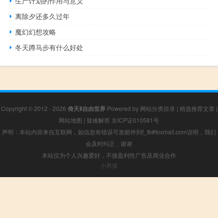
生产计划的作用与意义
离除夕还多久过年
魔幻幻想攻略
冬天蹲马步有什么好处
Copyright © 2012 - 2026
倚天Ⅱ自由世界
Powered by
网站分类目录
|
精选推荐文章
|
网站地图
|
疑难解答
京ICP证010581号
声明：本站内容来自互联网，如信息有错误可发邮件到f_fb#foxmail.com说明，我们
会及时纠正，谢谢
本站仅为个人兴趣爱好，不接盈利性广告及商业合作
小男孩