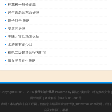
桂花树一般长多高
过年送老师东西好吗
镜子战争 攻略
安康宜居吗
美味元宵活动怎么玩
水浒传有多少回
机电二级建造师报考时间
倩女灵兽化生攻略
Copyright © 2012 - 2026
倚天Ⅱ自由世界
Powered by
网站分类目录
|
精选推荐文章
|
网站地图
|
疑难解答
京ICP证010581号
声明：本站内容来自互联网，如信息有错误可发邮件到f_fb#foxmail.com说明，我们
会及时纠正，谢谢