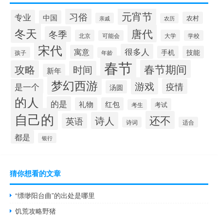
元宵节
习俗
专业
中国
农村
亲戚
农历
冬天
唐代
冬季
北京
大学
可能会
学校
宋代
很多人
寓意
手机
技能
孩子
年龄
春节
春节期间
攻略
时间
新年
梦幻西游
游戏
疫情
是一个
汤圆
的人
的是
礼物
红包
考试
考生
自己的
还不
诗人
英语
诗词
适合
都是
银行
猜你想看的文章
“缥缈阳台曲”的出处是哪里
饥荒攻略野猪