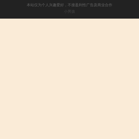
本站仅为个人兴趣爱好，不接盈利性广告及商业合作
小男孩