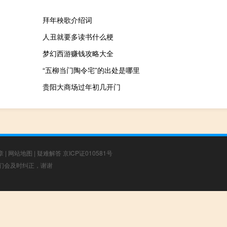
拜年秧歌介绍词
人丑就要多读书什么梗
梦幻西游赚钱攻略大全
“五柳当门陶令宅”的出处是哪里
贵阳大商场过年初几开门
章
|
网站地图
|
疑难解答
京ICP证010581号
，我们会及时纠正，谢谢