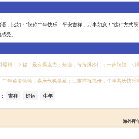
语，比如：“祝你牛年快乐，平安吉祥，万事如意！”这种方式既
的感受。
时爆料；幸福，最有爆发力；烦恼，每每爆冷门；一声祝福，引
；牛年英姿勃勃，喜庆气氛蔓延；让吉祥祝福传，牛年共庆快乐
：
吉祥
好运
牛年
海外拜