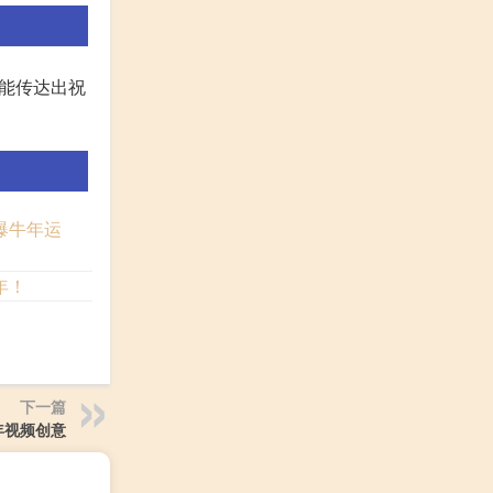
能传达出祝
爆牛年运
年！
下一篇
年视频创意