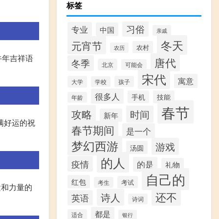
标签
习俗
专业
中国
亲戚
冬天
元宵节
农村
农历
牛年吉祥语
唐代
冬季
北京
可能会
宋代
寓意
大学
孩子
学校
很多人
手机
技能
年龄
春节
攻略
时间
新年
满好运的祝
春节期间
是一个
梦幻西游
游戏
汤圆
的人
疫情
的是
礼物
自己的
红包
考试
考生
运和力量的
还不
诗人
英语
诗词
都是
适合
银行