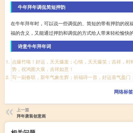
牛年拜年调侃简短押韵
在牛年拜年时，可以说一些调侃的、简短的带有押韵的祝福
福的含义，又能通过押韵和调侃的方式给人带来轻松愉快
诗意牛年拜年词
点爆竹咯！好运，天天爆发；心情，天天爆笑；吉祥，时
势，祝鸿图大展，吉祥如意！
写一副春联，新年气象生辉；祈福诗一首，好运喜气盈门
网络标签
上一篇
拜年唐装创意画
相关问题