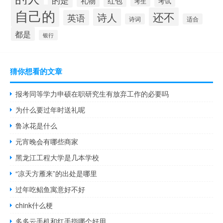
的是
礼物
红包
考试
考生
自己的
还不
诗人
英语
诗词
适合
都是
银行
猜你想看的文章
报考同等学力申硕在职研究生有放弃工作的必要吗
为什么要过年时送礼呢
鲁冰花是什么
元宵晚会有哪些商家
黑龙江工程大学是几本学校
“凉天方雁来”的出处是哪里
过年吃鲳鱼寓意好不好
chink什么梗
多多云手机和红手指哪个好用