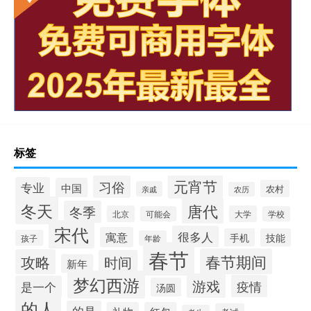
标签
元宵节
习俗
专业
中国
农村
亲戚
农历
冬天
唐代
冬季
北京
大学
可能会
学校
宋代
很多人
寓意
手机
技能
孩子
年龄
春节
春节期间
攻略
时间
新年
梦幻西游
游戏
疫情
是一个
汤圆
的人