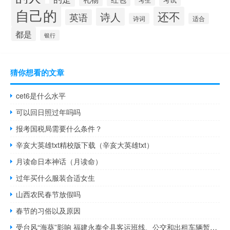
考生
自己的
还不
诗人
英语
诗词
适合
都是
银行
猜你想看的文章
cet6是什么水平
可以回日照过年吗吗
报考国税局需要什么条件？
辛亥大英雄txt精校版下载（辛亥大英雄txt）
月读命日本神话（月读命）
过年买什么服装合适女生
山西农民春节放假吗
春节的习俗以及原因
受台风“海葵”影响 福建永泰全县客运班线、公交和出租车辆暂停营运