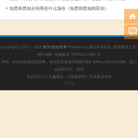
知悉和悉知分别用在什么场合（知悉和悉知的区别）
Copyright © 2012 - 2026
倚天Ⅱ自由世界
Powered by
网站分类目录
|
精选推荐文章
|
网站地图
|
疑难解答
京ICP证010581号
声明：本站内容来自互联网，如信息有错误可发邮件到f_fb#foxmail.com说明，我们
会及时纠正，谢谢
本站仅为个人兴趣爱好，不接盈利性广告及商业合作
小男孩