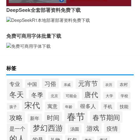
DeepSeek全套部署资料免费下载
免费可商用字体批量下载
标签
元宵节
习俗
专业
中国
农村
亲戚
农历
冬天
唐代
冬季
北京
大学
可能会
学校
宋代
很多人
寓意
手机
技能
孩子
年龄
春节
春节期间
攻略
时间
新年
梦幻西游
游戏
疫情
是一个
汤圆
的人
的是
礼物
红包
考试