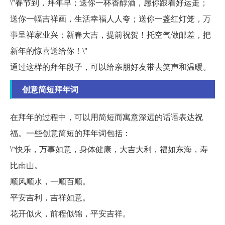
\"春节到，拜年早；送你一杯香醇酒，愿你跟着好运走；
送你一幅吉祥画，生活幸福人人夸；送你一盏红灯笼，万
事呈祥家业兴；新春大吉，提前祝贺！托空气做邮差，把
新年的惊喜送给你！\"
通过这样的拜年段子，可以给亲朋好友带去笑声和温暖。
创意简短拜年词
在拜年的过程中，可以用简短而寓意深远的话语表达祝
福。一些创意简短的拜年词包括：
\"快乐，万事如意，身体健康，大吉大利，福如东海，寿
比南山。
顺风顺水，一顺百顺。
平安吉利，吉祥如意。
花开似火，前程似锦，平安吉祥。