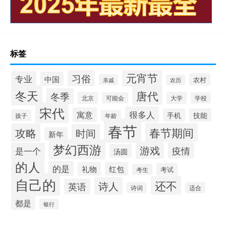
标签
元宵节
习俗
专业
中国
农村
亲戚
农历
冬天
唐代
冬季
北京
大学
可能会
学校
宋代
很多人
寓意
手机
技能
孩子
年龄
春节
春节期间
攻略
时间
新年
梦幻西游
游戏
疫情
是一个
汤圆
的人
的是
礼物
红包
考试
考生
自己的
还不
诗人
英语
诗词
适合
都是
银行