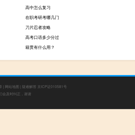
高中怎么复习
在职考研考哪几门
刀片忍者攻略
高考口语多少分过
籍贯有什么用？
章
|
网站地图
|
疑难解答
京ICP证010581号
，我们会及时纠正，谢谢