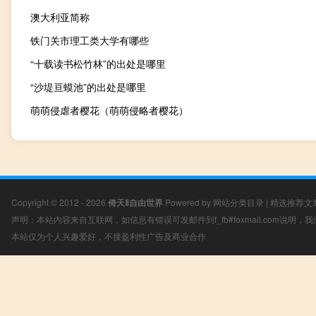
澳大利亚简称
铁门关市理工类大学有哪些
“十载读书松竹林”的出处是哪里
“沙堤亘蟆池”的出处是哪里
萌萌侵虐者樱花（萌萌侵略者樱花）
Copyright © 2012 - 2026
倚天Ⅱ自由世界
Powered by
网站分类目录
|
精选推荐文
声明：本站内容来自互联网，如信息有错误可发邮件到f_fb#foxmail.com说明
本站仅为个人兴趣爱好，不接盈利性广告及商业合作