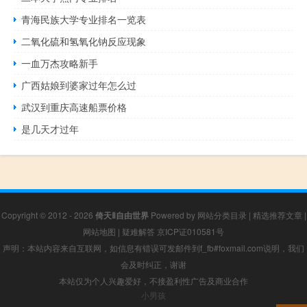
青海民族大学专业排名一览表
二氧化硫和氢氧化钠反应现象
一血万杰攻略新手
广西姑娘到婆家过年怎么过
武汉到重庆高速船票价格
是几天才过年
Copyright © 2012 - 2026
倚天Ⅱ自由世界
Powered by
网站分类目录
|
精选推荐文章
|
网站地图
|
疑难解答
京ICP证010581号
声明：本站内容来自互联网，如信息有错误可发邮件到f_fb#foxmail.com说明，我们
会及时纠正，谢谢
本站仅为个人兴趣爱好，不接盈利性广告及商业合作
小男孩