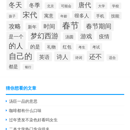
冬天
唐代
冬季
北京
大学
可能会
学校
宋代
很多人
寓意
手机
技能
孩子
年龄
春节
春节期间
攻略
时间
新年
梦幻西游
游戏
疫情
是一个
汤圆
的人
的是
礼物
红包
考试
考生
自己的
还不
诗人
英语
诗词
适合
都是
银行
猜你想看的文章
汤臣一品的意思
咖啡都有什么口味
过年烫发不染色好看吗女生
二本大学热门专业排名