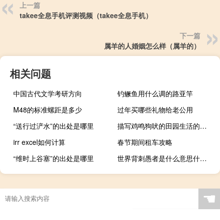
上一篇
takee全息手机评测视频（takee全息手机）
下一篇
属羊的人婚姻怎么样（属羊的）
相关问题
中国古代文学考研方向
钓鳜鱼用什么调的路亚竿
M48的标准螺距是多少
过年买哪些礼物给老公用
“送行过浐水”的出处是哪里
描写鸡鸣狗吠的田园生活的诗句古诗
irr excel如何计算
春节期间租车攻略
“维时上谷塞”的出处是哪里
世界背刺愚者是什么意思什么梗
☚