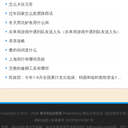
怎么卡住元宵
过年回家怎么抢票陕西话
冬天黑坑鲈鱼用什么饵
在单局游戏中遇到队友送人头（在单局游戏中遇到队友送人头）
亲亲攻略
桑的动词是什么
上海闵行有哪些高校
完整的修脚工具有哪些
民政部：今年1-6月全国累计支出低保、特困和临时救助资金1265亿元
Copyright © 2012 - 2026
倚天Ⅱ自由世界
Powered by
网站分类目录
|
精选推荐文章
|
网站地图
|
疑难解答
京ICP证010581号
声明：本站内容来自互联网，如信息有错误可发邮件到f_fb#foxmail.com说明，我们