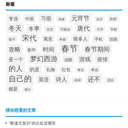
标签
元宵节
习俗
专业
中国
农村
亲戚
农历
冬天
唐代
冬季
北京
大学
可能会
学校
宋代
很多人
寓意
手机
技能
孩子
年龄
春节
春节期间
攻略
时间
新年
梦幻西游
游戏
疫情
是一个
汤圆
的人
的是
礼物
红包
考试
考生
自己的
还不
诗人
英语
诗词
适合
都是
银行
猜你想看的文章
“断蓬无复归”的出处是哪里