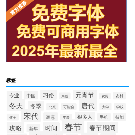
标签
元宵节
习俗
专业
中国
农村
亲戚
农历
冬天
唐代
冬季
北京
大学
可能会
学校
宋代
很多人
寓意
手机
技能
孩子
年龄
春节
春节期间
攻略
时间
新年