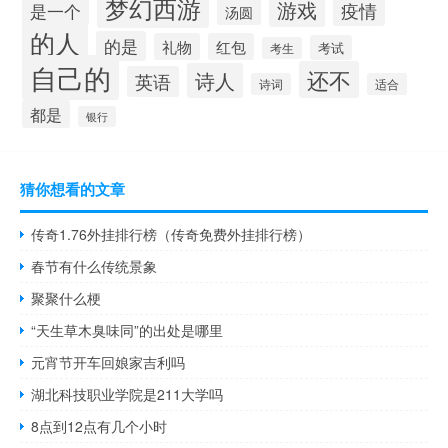
梦幻西游
游戏
疫情
是一个
汤圆
的人
的是
礼物
红包
考试
考生
自己的
还不
诗人
英语
诗词
适合
都是
银行
猜你想看的文章
传奇1.76外挂排行榜（传奇免费外挂排行榜）
春节有什么传统景象
聚聚什么梗
“天生草木臭味同”的出处是哪里
元宵节开车回娘家吉利吗
湖北科技职业学院是211大学吗
8点到12点有几个小时