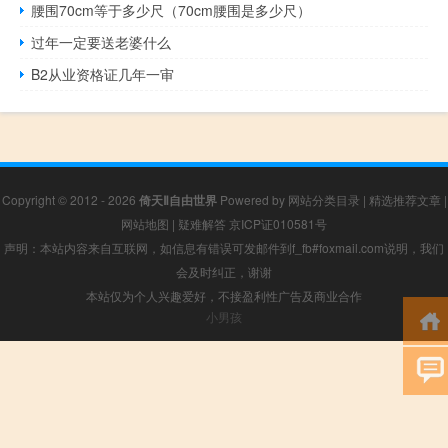
腰围70cm等于多少尺（70cm腰围是多少尺）
过年一定要送老婆什么
B2从业资格证几年一审
Copyright © 2012 - 2026
倚天Ⅱ自由世界
Powered by
网站分类目录
|
精选推荐文章
|
网站地图
|
疑难解答
京ICP证010581号
声明：本站内容来自互联网，如信息有错误可发邮件到f_fb#foxmail.com说明，我们
会及时纠正，谢谢
本站仅为个人兴趣爱好，不接盈利性广告及商业合作
小男孩