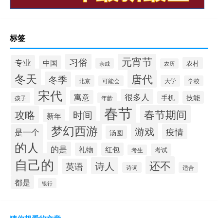
标签
元宵节
习俗
专业
中国
农村
亲戚
农历
冬天
唐代
冬季
北京
大学
可能会
学校
宋代
很多人
寓意
手机
技能
孩子
年龄
春节
春节期间
攻略
时间
新年
梦幻西游
游戏
疫情
是一个
汤圆
的人
的是
礼物
红包
考试
考生
自己的
还不
诗人
英语
诗词
适合
都是
银行