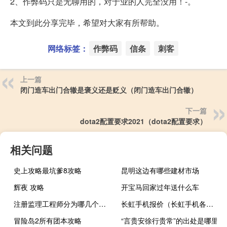
2、作弊码只是无聊用的，对于业的人完全没用！-。
本文到此分享完毕，希望对大家有所帮助。
网络标签：
作弊码
信条
刺客
上一篇
闭门造车出门合辙是褒义还是贬义（闭门造车出门合辙）
下一篇
dota2配置要求2021（dota2配置要求）
相关问题
史上攻略最坑爹8攻略
昆明这边有哪些建材市场
辉夜 攻略
开宝马回家过年送什么车
注册监理工程师分为哪几个专业
长虹手机报价（长虹手机各个型号最低报价）
冒险岛2所有团本攻略
“言贵安徐行贵常”的出处是哪里