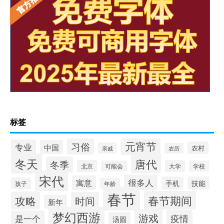
标签
元宵节
习俗
专业
中国
农村
亲戚
农历
冬天
唐代
冬季
北京
大学
可能会
学校
宋代
很多人
寓意
手机
技能
孩子
年龄
春节
春节期间
攻略
时间
新年
梦幻西游
游戏
疫情
是一个
汤圆