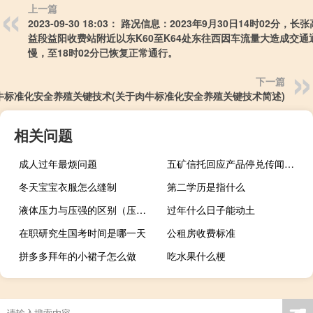
上一篇
2023-09-30 18:03： 路况信息：2023年9月30日14时02分，长
益段益阳收费站附近以东K60至K64处东往西因车流量大造成交通
慢，至18时02分已恢复正常通行。 ​​​
下一篇
牛标准化安全养殖关键技术(关于肉牛标准化安全养殖关键技术简述)
相关问题
成人过年最烦问题
五矿信托回应产品停兑传闻：谣言已报警！从未发行资金池产品
冬天宝宝衣服怎么缝制
第二学历是指什么
液体压力与压强的区别（压力与压强的区别）
过年什么日子能动土
在职研究生国考时间是哪一天
公租房收费标准
拼多多拜年的小裙子怎么做
吃水果什么梗