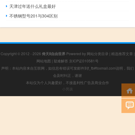
天津过年送什么礼盒最好
不锈钢型号201与304区别
Copyright © 2012 - 2026
倚天Ⅱ自由世界
Powered by
网站分类目录
|
精选推荐文章
|
网站地图
|
疑难解答
京ICP证010581号
声明：本站内容来自互联网，如信息有错误可发邮件到f_fb#foxmail.com说明，我们
会及时纠正，谢谢
本站仅为个人兴趣爱好，不接盈利性广告及商业合作
小男孩