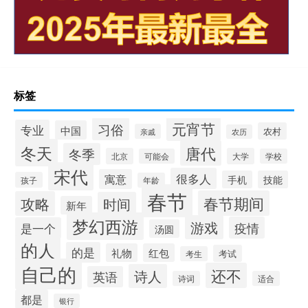
标签
元宵节
习俗
专业
中国
农村
亲戚
农历
冬天
唐代
冬季
北京
大学
可能会
学校
宋代
很多人
寓意
手机
技能
孩子
年龄
春节
春节期间
攻略
时间
新年
梦幻西游
游戏
疫情
是一个
汤圆
的人
的是
礼物
红包
考试
考生
自己的
还不
诗人
英语
诗词
适合
都是
银行