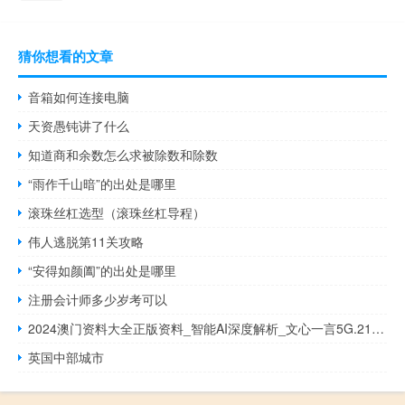
猜你想看的文章
音箱如何连接电脑
天资愚钝讲了什么
知道商和余数怎么求被除数和除数
“雨作千山暗”的出处是哪里
滚珠丝杠选型（滚珠丝杠导程）
伟人逃脱第11关攻略
“安得如颜阖”的出处是哪里
注册会计师多少岁考可以
2024澳门资料大全正版资料_智能AI深度解析_文心一言5G.213.1.577
英国中部城市