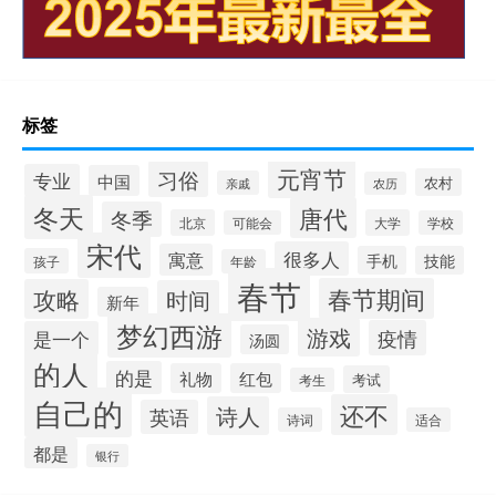
标签
元宵节
习俗
专业
中国
农村
亲戚
农历
冬天
唐代
冬季
北京
大学
可能会
学校
宋代
很多人
寓意
手机
技能
孩子
年龄
春节
春节期间
攻略
时间
新年
梦幻西游
游戏
疫情
是一个
汤圆
的人
的是
礼物
红包
考试
考生
自己的
还不
诗人
英语
诗词
适合
都是
银行