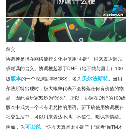
释义
协调梗是指在网络流行文化中使用“协调”一词来表达诅咒
或嘲讽的含义。协调梗起源于DNF（地下城与勇士）100
版本
贝尔法斯特
级
的一个深渊副本BOSS，名为
。当贝
尔法斯特出现时，极大概率代表不会掉落任何有价值的物
品，因此被玩家戏称为“光头”。所以，协调在DNF的100级
版本中成为一个带有诅咒性的用语。要正确使用协调梗在
社交生活中，可以用来表达不满、不信任、嘲讽等情绪。
可以说
例如，你
：“你今天真是太协调了！”或者“你TM才