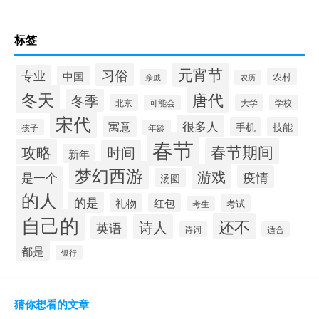
标签
元宵节
习俗
专业
中国
农村
亲戚
农历
冬天
唐代
冬季
北京
大学
可能会
学校
宋代
很多人
寓意
手机
技能
孩子
年龄
春节
春节期间
攻略
时间
新年
梦幻西游
游戏
疫情
是一个
汤圆
的人
的是
礼物
红包
考试
考生
自己的
还不
诗人
英语
诗词
适合
都是
银行
猜你想看的文章