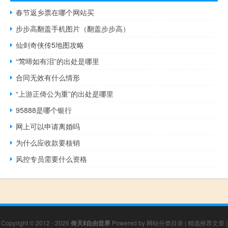
春节返乡票在哪个网站买
步步高翻盖手机图片（翻盖步步高）
仙剑奇侠传5地图攻略
“莺啼如有泪”的出处是哪里
合同无效有什么情形
“上游正倚公为重”的出处是哪里
95888是哪个银行
网上可以申请离婚吗
为什么应收款要核销
风控专员需要什么资格
Copyright © 2012 - 2026
倚天Ⅱ自由世界
Powered by
网站分类目录
|
精选推荐文章
|