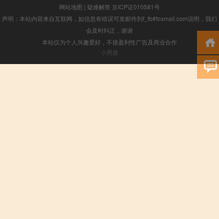
网站地图
|
疑难解答
京ICP证010581号
声明：本站内容来自互联网，如信息有错误可发邮件到f_fb#foxmail.com说明，我们
会及时纠正，谢谢
本站仅为个人兴趣爱好，不接盈利性广告及商业合作
小男孩