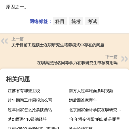
原因之一。
网络标签：
科目
统考
考试
上一篇
关于目前工程硕士在职研究生培养模式中存在的问题
下一篇
在职高层报名同等学力在职研究生申硕有用吗
相关问题
江苏省有哪些卫校
南方人过年吃面条吗视频
过年期间工作周报怎么写
婚后回谁家拜年
过年回家怎么抢票陕西话
北京国家会计学院在职研究生能够获得双证吗
梦幻西游110级满经验
“年年潘令河阳”的出处是哪里
联想v3500如何配置（联想v350）
通天阶梯攻略