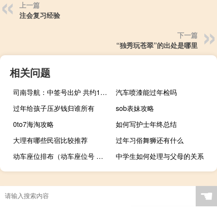
上一篇
注会复习经验
下一篇
“独秀玩苍翠”的出处是哪里
相关问题
司南导航：中签号出炉 共约1.06万个
汽车喷漆能过年检吗
过年给孩子压岁钱归谁所有
sob表妹攻略
0to7海淘攻略
如何写护士年终总结
大理有哪些民宿比较推荐
过年习俗舞狮还有什么
动车座位排布（动车座位号 是怎样分布的）
中学生如何处理与父母的关系
☚