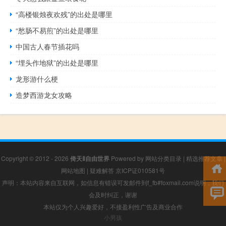
“高楼银烛夜欢残”的出处是哪里
“愁肠不易煎”的出处是哪里
中国古人春节插花吗
“埋头作地狱”的出处是哪里
龙形游什么梗
造梦西游龙女攻略
Copyright © 2012 - 2026
倚天Ⅱ自由世界
Powered by
网站分类目录
|
精选推荐文章
|
网站地图
|
疑难解答
京ICP证010581号
声明：本站内容来自互联网，如信息有错误可发邮件到f_fb#foxmail.com说明，我们
会及时纠正，谢谢
本站仅为个人兴趣爱好，不接盈利性广告及商业合作
小男孩