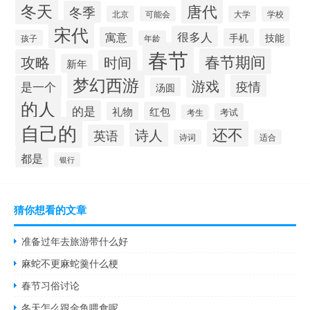
冬天
唐代
冬季
北京
大学
可能会
学校
宋代
很多人
寓意
手机
技能
孩子
年龄
春节
春节期间
攻略
时间
新年
梦幻西游
游戏
疫情
是一个
汤圆
的人
的是
礼物
红包
考试
考生
自己的
还不
诗人
英语
诗词
适合
都是
银行
猜你想看的文章
准备过年去旅游带什么好
麻蛇不更麻蛇羹什么梗
春节习俗讨论
冬天怎么跟金鱼喂食呢