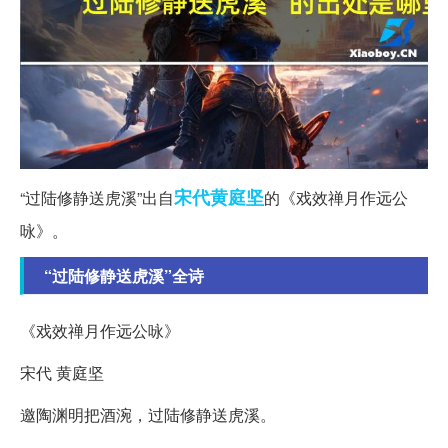
宋代
黄庭坚
“过陆修静送虎溪”出自
的《戏效禅月作远公
咏》。
“过陆修静送虎溪”全诗
《戏效禅月作远公咏》
宋代 黄庭坚
邀陶渊明把酒涴，过陆修静送虎溪。