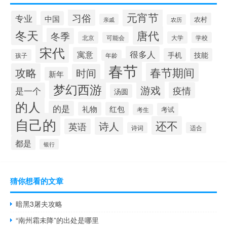
元宵节
习俗
专业
中国
农村
亲戚
农历
冬天
唐代
冬季
北京
大学
可能会
学校
宋代
很多人
寓意
手机
技能
孩子
年龄
春节
春节期间
攻略
时间
新年
梦幻西游
游戏
疫情
是一个
汤圆
的人
的是
礼物
红包
考试
考生
自己的
还不
诗人
英语
诗词
适合
都是
银行
猜你想看的文章
暗黑3屠夫攻略
“南州霜未降”的出处是哪里