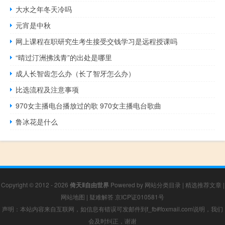
大水之年冬天冷吗
元宵是中秋
网上课程在职研究生考生接受交钱学习是远程授课吗
“晴过汀洲拂浅青”的出处是哪里
成人长智齿怎么办（长了智牙怎么办）
比选流程及注意事项
970女主播电台播放过的歌 970女主播电台歌曲
鲁冰花是什么
Copyright © 2012 - 2026
倚天Ⅱ自由世界
Powered by
网站分类目录
|
精选推荐文章
|
网站地图
|
疑难解答
京ICP证010581号
声明：本站内容来自互联网，如信息有错误可发邮件到f_fb#foxmail.com说明，我们
会及时纠正，谢谢