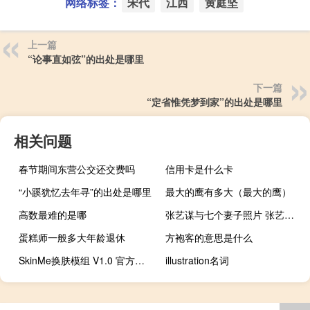
网络标签：
宋代
江西
黄庭坚
上一篇
“论事直如弦”的出处是哪里
下一篇
“定省惟凭梦到家”的出处是哪里
相关问题
春节期间东营公交还交费吗
信用卡是什么卡
“小蹊犹忆去年寻”的出处是哪里
最大的鹰有多大（最大的鹰）
高数最难的是哪
张艺谋与七个妻子照片 张艺谋7个孩子4个老婆 张艺谋有哪七个妻子
蛋糕师一般多大年龄退休
方袍客的意思是什么
SkinMe换肤模组 V1.0 官方版（SkinMe换肤模组 V1.0 官方版功能简介）
illustration名词