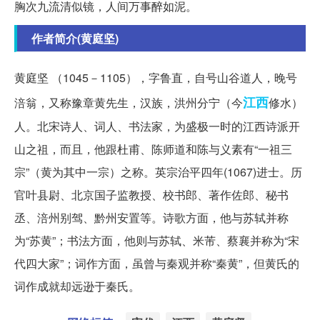
胸次九流清似镜，人间万事醉如泥。
作者简介(黄庭坚)
黄庭坚 （1045－1105），字鲁直，自号山谷道人，晚号
江西
涪翁，又称豫章黄先生，汉族，洪州分宁（今
修水）
人。北宋诗人、词人、书法家，为盛极一时的江西诗派开
山之祖，而且，他跟杜甫、陈师道和陈与义素有“一祖三
宗”（黄为其中一宗）之称。英宗治平四年(1067)进士。历
官叶县尉、北京国子监教授、校书郎、著作佐郎、秘书
丞、涪州别驾、黔州安置等。诗歌方面，他与苏轼并称
为“苏黄”；书法方面，他则与苏轼、米芾、蔡襄并称为“宋
代四大家”；词作方面，虽曾与秦观并称“秦黄”，但黄氏的
词作成就却远逊于秦氏。