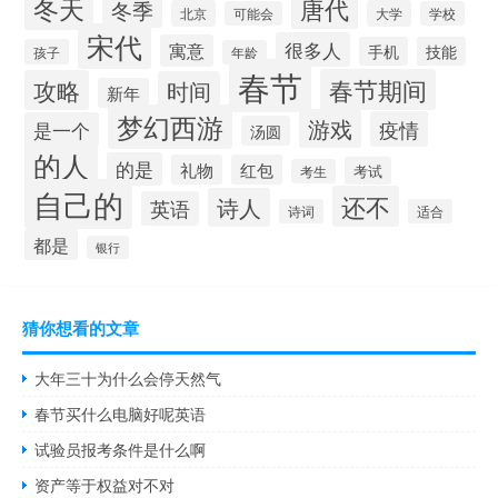
冬天
唐代
冬季
北京
大学
可能会
学校
宋代
很多人
寓意
手机
技能
孩子
年龄
春节
春节期间
攻略
时间
新年
梦幻西游
游戏
疫情
是一个
汤圆
的人
的是
礼物
红包
考试
考生
自己的
还不
诗人
英语
诗词
适合
都是
银行
猜你想看的文章
大年三十为什么会停天然气
春节买什么电脑好呢英语
试验员报考条件是什么啊
资产等于权益对不对