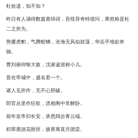
杜拾遗，知不知？
昨日有人诵得数篇黄绢词，吾怪异奇特借问，果然称是杜
二之所为。
势攫虎豹，气腾蛟螭，沧海无风似鼓荡，华岳平地欲奔
驰。
曹刘俯仰惭大敌，沈谢逡巡称小儿。
昔在帝城中，盛名君一个。
诸人见所作，无不心胆破。
郎官丛里作狂歌，丞相阁中常醉卧。
前年皇帝归长安，承恩阔步青云端。
积翠扈游花匼匝，披香寓直月团栾。