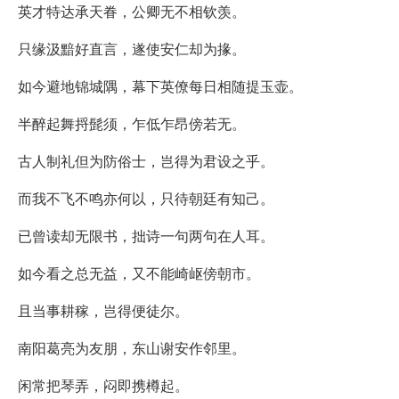
英才特达承天眷，公卿无不相钦羡。
只缘汲黯好直言，遂使安仁却为掾。
如今避地锦城隅，幕下英僚每日相随提玉壶。
半醉起舞捋髭须，乍低乍昂傍若无。
古人制礼但为防俗士，岂得为君设之乎。
而我不飞不鸣亦何以，只待朝廷有知己。
已曾读却无限书，拙诗一句两句在人耳。
如今看之总无益，又不能崎岖傍朝市。
且当事耕稼，岂得便徒尔。
南阳葛亮为友朋，东山谢安作邻里。
闲常把琴弄，闷即携樽起。