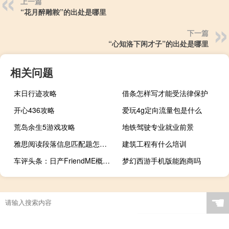
上一篇
“花月醉雕鞍”的出处是哪里
下一篇
“心知洛下闲才子”的出处是哪里
相关问题
末日行迹攻略
借条怎样写才能受法律保护
开心436攻略
爱玩4g定向流量包是什么
荒岛余生5游戏攻略
地铁驾驶专业就业前景
雅思阅读段落信息匹配题怎么做
建筑工程有什么培训
车评头条：日产FriendME概念车将于下周在上海车展上首次亮相
梦幻西游手机版能跑商吗
☚