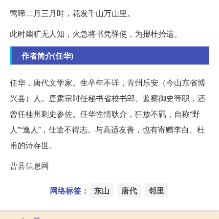
莺啼二月三月时，花发千山万山里。
此时幽旷无人知，火急将书凭驿使，为报杜拾遗。
作者简介(任华)
任华，唐代文学家。生卒年不详，青州乐安（今山东省博
兴县）人。唐肃宗时任秘书省校书郎、监察御史等职，还
曾任桂州刺史参佐。任华性情耿介，狂放不羁，自称“野
人”“逸人”，仕途不得志。与高适友善，也有寄赠李白、杜
甫的诗存世。
曹县信息网
网络标签：
东山
唐代
邻里