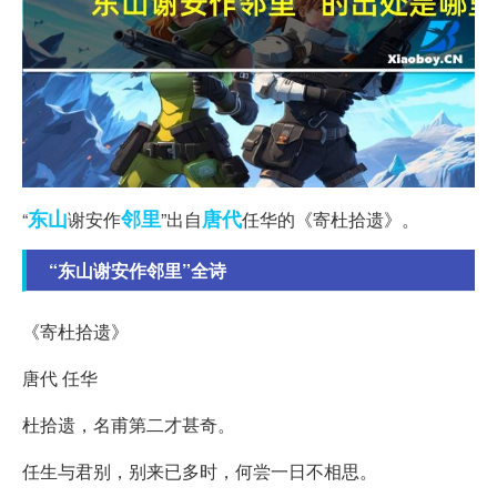
东山
邻里
唐代
“
谢安作
”出自
任华的《寄杜拾遗》。
“东山谢安作邻里”全诗
《寄杜拾遗》
唐代 任华
杜拾遗，名甫第二才甚奇。
任生与君别，别来已多时，何尝一日不相思。