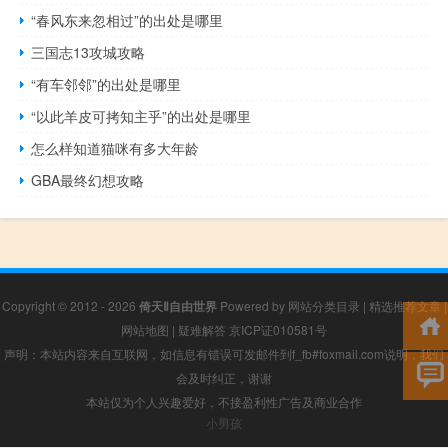
“春风东来忽相过”的出处是哪里
三国志13攻城攻略
“有车邻邻”的出处是哪里
“以此羊皮可拷知主乎”的出处是哪里
怎么样知道猫咪有多大年龄
GBA最终幻想攻略
Copyright © 2012 - 2026
倚天Ⅱ自由世界
Powered by
网站分类目录
|
精选推荐文章
|
网站地图
|
疑难解答
京ICP证010581号
声明：本站内容来自互联网，如信息有错误可发邮件到f_fb#foxmail.com说明，我们
会及时纠正，谢谢
本站仅为个人兴趣爱好，不接盈利性广告及商业合作
小男孩