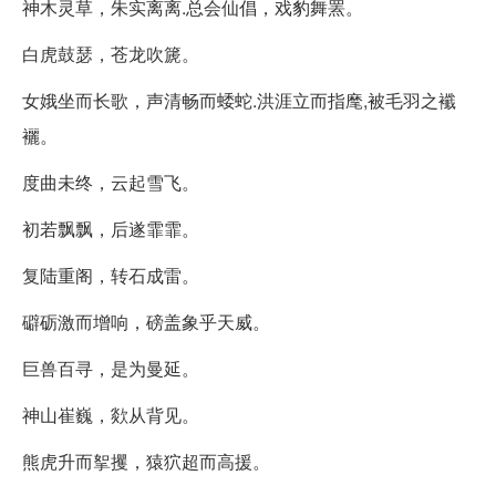
神木灵草，朱实离离.总会仙倡，戏豹舞罴。
白虎鼓瑟，苍龙吹篪。
女娥坐而长歌，声清畅而蜲蛇.洪涯立而指麾,被毛羽之襳
襹。
度曲未终，云起雪飞。
初若飘飘，后遂霏霏。
复陆重阁，转石成雷。
礔砺激而增响，磅盖象乎天威。
巨兽百寻，是为曼延。
神山崔巍，欻从背见。
熊虎升而挐攫，猿狖超而高援。