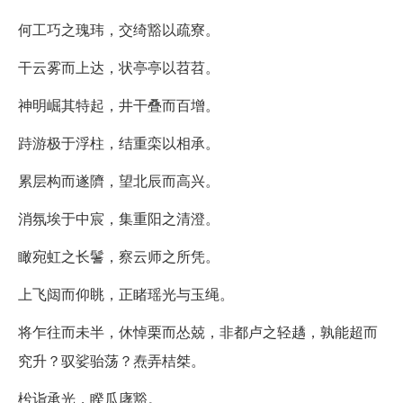
何工巧之瑰玮，交绮豁以疏寮。
干云雾而上达，状亭亭以苕苕。
神明崛其特起，井干叠而百增。
跱游极于浮柱，结重栾以相承。
累层构而遂隮，望北辰而高兴。
消氛埃于中宸，集重阳之清澄。
瞰宛虹之长鬐，察云师之所凭。
上飞闼而仰眺，正睹瑶光与玉绳。
将乍往而未半，休悼栗而怂兢，非都卢之轻趫，孰能超而
究升？驭娑骀荡？焘弄桔桀。
枍诣承光，睽瓜庨豁。