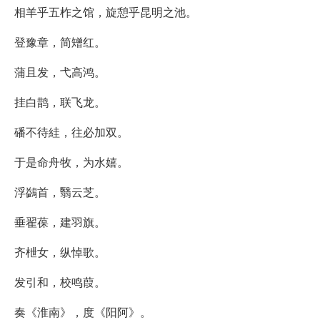
相羊乎五柞之馆，旋憩乎昆明之池。
登豫章，简矰红。
蒲且发，弋高鸿。
挂白鹊，联飞龙。
磻不待絓，往必加双。
于是命舟牧，为水嬉。
浮鷁首，翳云芝。
垂翟葆，建羽旗。
齐枻女，纵悼歌。
发引和，校鸣葭。
奏《淮南》，度《阳阿》。