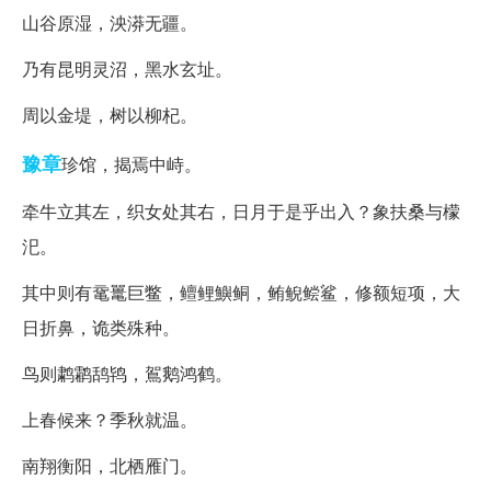
山谷原湿，泱漭无疆。
乃有昆明灵沼，黑水玄址。
周以金堤，树以柳杞。
豫章
珍馆，揭焉中峙。
牵牛立其左，织女处其右，日月于是乎出入？象扶桑与檬
汜。
其中则有鼋鼍巨鳖，鳣鲤鱮鲖，鲔鲵鲿鲨，修额短项，大
日折鼻，诡类殊种。
鸟则鹔鹴鸹鸨，鴐鹅鸿鹤。
上春候来？季秋就温。
南翔衡阳，北栖雁门。