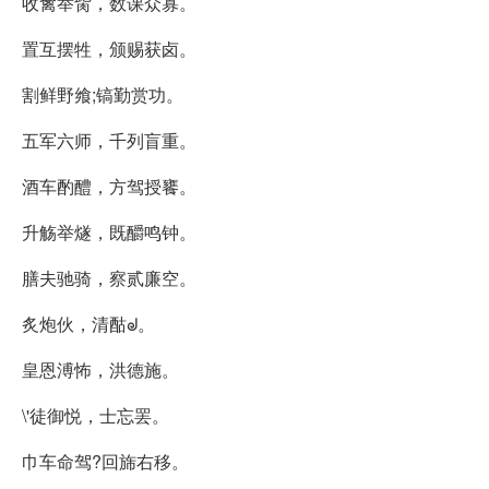
收禽举胔，数课众寡。
置互摆牲，颁赐获卤。
割鲜野飨;镐勤赏功。
五军六师，千列盲重。
酒车酌醴，方驾授饔。
升觞举燧，既釂鸣钟。
膳夫驰骑，察贰廉空。
炙炮伙，清酤ᖙ。
皇恩溥怖，洪德施。
\'徒御悦，士忘罢。
巾车命驾?回旆右移。