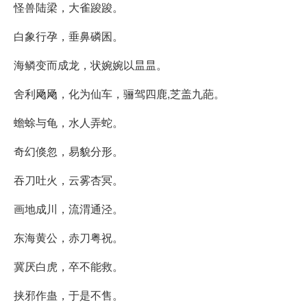
怪兽陆梁，大雀踆踆。
白象行孕，垂鼻磷囷。
海鳞变而成龙，状婉婉以昷昷。
舍利飏飏，化为仙车，骊驾四鹿,芝盖九葩。
蟾蜍与龟，水人弄蛇。
奇幻倏忽，易貌分形。
吞刀吐火，云雾杏冥。
画地成川，流渭通泾。
东海黄公，赤刀粤祝。
冀厌白虎，卒不能救。
挟邪作蛊，于是不售。