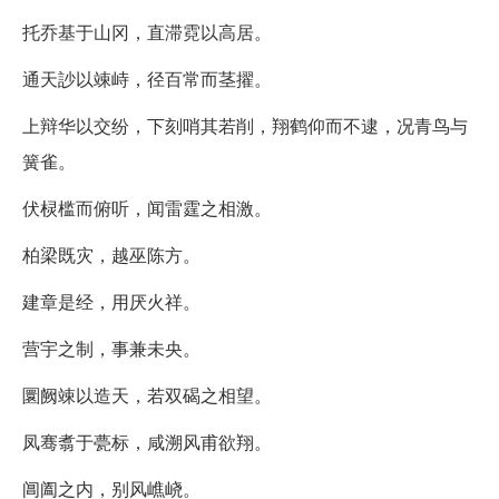
托乔基于山冈，直滞霓以高居。
通天訬以竦峙，径百常而茎擢。
上辩华以交纷，下刻哨其若削，翔鹤仰而不逮，况青鸟与
簧雀。
伏棂槛而俯听，闻雷霆之相激。
柏梁既灾，越巫陈方。
建章是经，用厌火祥。
营宇之制，事兼未央。
圜阙竦以造天，若双碣之相望。
凤骞翥于甍标，咸溯风甫欲翔。
阊阖之内，别风嶕峣。