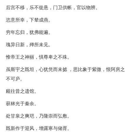
后宫不移，乐不徙悬，门卫供帐，官以物辨。
恣意所幸，下辇成燕。
穷年忘归，犹弗能遍。
瑰异日新，殚所未见。
惟帝王之神丽，惧尊卑之不殊。
虽斯宇之既坦，心犹凭而未摅 ，思比象于紫微，恨阿房之
不可庐。
覛往昔之遗馆。
获林光于秦余。
处甘泉之爽垲，乃隆崇而弘敷。
既新作于迎风，增露寒与储胥。