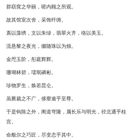
群窈窕之华丽，嗟内顾之所观。
故其馆室次舍，采饰纤缛。
裛以藻绣，文以朱绿，翡翠火齐，络以美玉。
流悬黎之夜光，缀随珠以为烛。
金戺玉阶，彤庭辉辉。
珊瑚林碧，瓀珉磷彬。
珍物罗生，焕若昆仑。
虽厥裁之不广，侈靡逾乎至尊。
于是钩陈之外，阁道穹隆，属长乐与明光，径北通乎桂
宫。
命般尔之巧匠，尽变态乎其中。