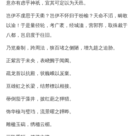
意亦有虑乎神祇，宜其可定以为天邑。
岂伊不虔思于天衢？岂伊不怀归于枌榆？天命不滔，畴敢
以渝！于是量径轮，考广袤，经城洫，营郭郛，取殊裁于
八都，岂启度于往旧。
乃览秦制，跨周法，狭百堵之侧陋，增九筵之迫胁。
正紫宫于未央，表峣阙于闻阖。
疏龙首以抗殿，状巍峨以岌嶪。
亘雄虹之长梁，结棼橑以相接。
蔕倒茄于藻井，披红葩之狎猎。
饰华榱与璧珰，流景曜之韡晔。
雕楹玉磶，绣栭云楣。