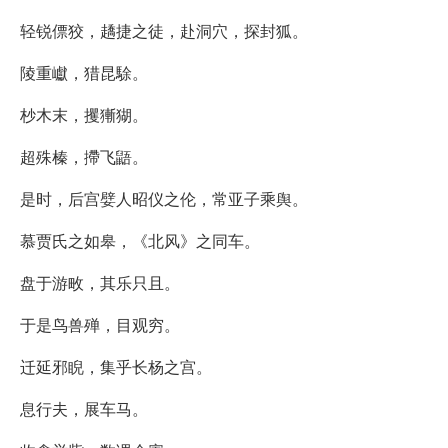
轻锐僄狡，趫捷之徒，赴洞穴，探封狐。
陵重巘，猎昆駼。
杪木末，攫獑猢。
超殊榛，摕飞鼯。
是时，后宫嬖人昭仪之伦，常亚子乘舆。
慕贾氏之如皋，《北风》之同车。
盘于游畋，其乐只且。
于是鸟兽殚，目观穷。
迁延邪睨，集乎长杨之宫。
息行夫，展车马。