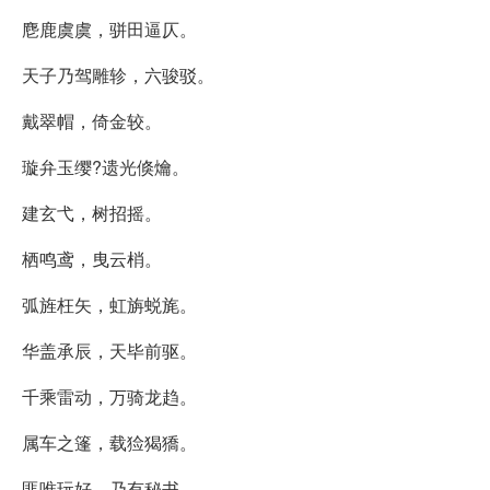
麀鹿虞虞，骈田逼仄。
天子乃驾雕轸，六骏驳。
戴翠帽，倚金较。
璇弁玉缨?遗光倏爚。
建玄弋，树招摇。
栖鸣鸢，曳云梢。
弧旌枉矢，虹旃蜕旄。
华盖承辰，天毕前驱。
千乘雷动，万骑龙趋。
属车之篷，载猃猲獢。
匪唯玩好，乃有秘书。