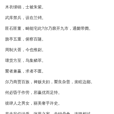
木衣绨锦，士被朱紫。
武库禁兵，设在兰锜。
匪石匪董，畴能宅此?尔乃廓开九市，通阛带阓。
旗亭五重，俯察百隧。
周制大胥，今也惟尉。
瓌货方至，鸟集鳞萃。
鬻者兼赢，求者不匮。
尔乃商贾百族，裨贩夫妇，鬻良杂普，蚩眩边鄙。
何必昏于作劳，邪赢优而足恃。
彼肆人之男女，丽美奢乎许史。
若夫翁伯浊质，张里之家，击钟鼎食，连骑相过。