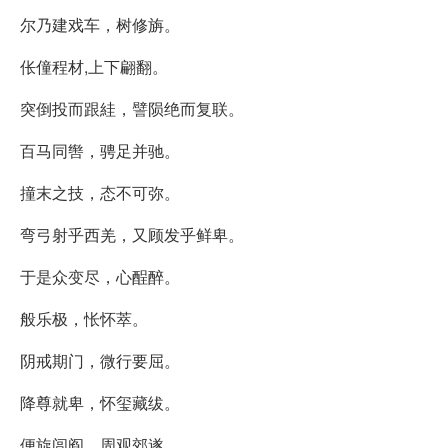
尔乃建戏车，树修旃。
伥僮程材,上下翩翻。
突倒投而跟絓，譬陨绝而复联。
百马同辔，骋足并驰。
撞末之技，态不可弥。
弯弓射乎西羌，又顾发乎鲜卑。
于是众变尽，心酲醉。
般乐极，怅怀萃。
阴戒期门，微行要屈。
降尊就卑，怀玺藏绂。
便旋闾阎，周观郊遂。