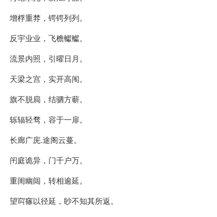
增桴重棼，锷锷列列。
反宇业业，飞檐䡾䡾。
流景内照，引曜日月。
天梁之宫，实开高闱。
旗不脱扃，结驷方蕲。
轹辐轻骛，容于一扉。
长廊广庑.途阁云蔓。
闬庭诡异，门千户万。
重闺幽闼，转相逾延。
望䆗窱以径延，眇不知其所返。