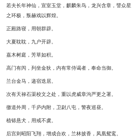
若夫长年神仙，宣室玉堂，麒麟朱鸟，龙兴含章，譬众星
之环极，叛赫戏以辉煌。
正殿路寝，用朝群辟。
大夏耽耽，九户开辟。
嘉木树庭，芳草如积。
高门有闶，列坐金狄，内有常侍谒者，奉命当御。
兰台金马，递宿迭居。
次有天禄石渠校文之处，重以虎威章沟严更之署。
徼道外周，千庐内附，卫尉八屯，警夜巡昼。
植铩悬犬，用戒不虞。
后宫则昭阳飞翔，增成合欢，兰林披香，凤凰鸳鸾。