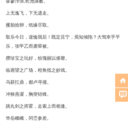
谬蓼浡浪,乾池涤薮。
上无逸飞，下无遗走。
攫胎拾卵，纸缘尽取。
取乐今日，遑恤我后！既定且宁，焉知倾陁？大驾幸乎平
乐，张甲乙而袭翠被。
攒珍宝之玩好，纷瑰丽以侈靡。
临迥望之广场，程角抵之妙戏。
乌获扛鼎，都卢寻撞。
冲狭燕濯，胸突铦锋。
跳丸剑之挥霍，走索上而相逢。
华岳峨峨，冈峦参差。