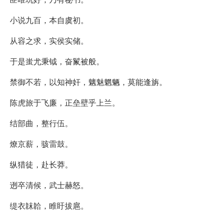
小说九百，本自虞初。
从容之求，实侯实储。
于是蚩尤秉钺，奋鬣被般。
禁御不若，以知神奸，魑魅魍魉，莫能逢旃。
陈虎旅于飞廉，正垒壁乎上兰。
结部曲，整行伍。
燎京薪，骇雷鼓。
纵猎徒，赴长莽。
迾卒清候，武士赫怒。
缇衣韎韐，睢盱拔扈。