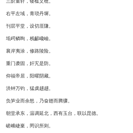
三阶重轩，镂槛文㮰。
右平左域，青琐丹墀。
刊层平堂，设切厓隒。
坻崿鳞眴，栈齴巉嶮。
襄岸夷涂，修路陵险。
重门袭固，奸宄是防。
仰福帝居，阳曜阴藏。
洪钟万钧，猛虡趪趪。
负笋业而余怒，乃奋翅而腾骤。
朝堂承东，温调延北，西有玉台，联以昆德。
嵯峨崨嶪，罔识所则。