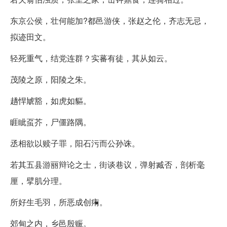
东京公侯，壮何能加?都邑游侠，张赵之伦，齐志无忌，
拟迹田文。
轻死重气，结党连群？实蕃有徒，其从如云。
茂陵之原，阳陵之朱。
趫悍虓豁，如虎如貙。
睚眦虿芥，尸僵路隅。
丞相欲以赎子罪，阳石污而公孙诛。
若其五县游丽辩论之士，街谈巷议，弹射臧否，剖析毫
厘，擘肌分理。
所好生毛羽，所恶成创痏。
郊甸之内，乡邑殷赈。