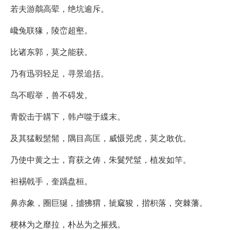
若夫游鷮高翚，绝坑逾斥。
巉兔联猭，陵峦超壑。
比诸东郭，莫之能获。
乃有迅羽轻足，寻景追括。
鸟不暇举，兽不碍发。
青骹击于韝下，韩卢噬于緤末。
及其猛毅髬髵，隅目高匡，威慑兕虎，莫之敢伉。
乃使中黄之士，育获之俦，朱鬕髠髽，植发如竿。
袒裼戟手，奎踽盘桓。
鼻赤象，圈巨狿，摣狒猬，㧗窳狻，揩枳落，突棘藩。
梗林为之靡拉，朴丛为之摧残。