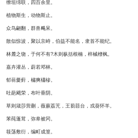
缭垣绵联，四百余里。
植物斯生，动物斯止。
众鸟翩翻，群兽飚呆。
散似惊波，聚以京峙，伯益不能名，隶首不能纪。
林麓之饶，于何不有?木则枞括根楠，梓械楩枫。
嘉卉灌丛，蔚若邓林。
郁蓊薆薱，橚爽櫹椮。
吐葩飓荣，布叶垂阴。
草则箴莎营蒯，薇蕨荔苀，王蒭莔台，戎葵怀羊。
苯莼蓬茸，弥皋被冈。
筱荡敷衍，编町成篁。