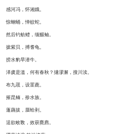
感河冯，怀湘娥。
惊蛔蛹，惮蚊蛇。
然后钓鲂鳢，缅鰋鲉。
摭紫贝，搏耆龟。
捞水豹旱潜牛。
泽虞是滥，何有春秋？擿漻澥，搜川渎。
布九罭，设罣蔍。
摧昆鲕，殄水族。
蓬藕拔，蜃蛤剥。
逞欲畋斁，效获麑麃。