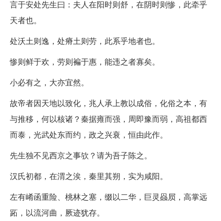
言于安处先生曰：夫人在阳时则舒，在阴时则惨，此牵乎
天者也。
处沃土则逸，处瘠土则劳，此系乎地者也。
惨则鲜于欢，劳则褊于惠，能违之者寡矣。
小必有之，大亦宜然。
故帝者因天地以致化，兆人承上教以成俗，化俗之本，有
与推移，何以核诸？秦据雍而强，周即豫而弱，高祖都西
而泰，光武处东而约，政之兴衰，恒由此作。
先生独不见西京之事欤？请为吾子陈之。
汉氏初都，在渭之涘，秦里其朔，实为咸阳。
左有崤函重险、桃林之塞，缀以二华，巨灵赑屃，高掌远
跖，以流河曲，厥迹犹存。