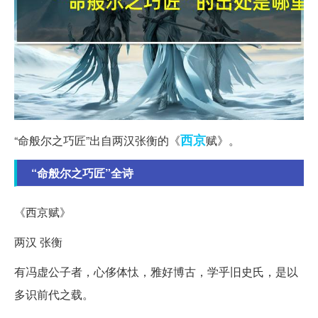
西京
“命般尔之巧匠”出自两汉张衡的《
赋》。
“命般尔之巧匠”全诗
《西京赋》
两汉 张衡
有冯虚公子者，心侈体忲，雅好博古，学乎旧史氏，是以
多识前代之载。