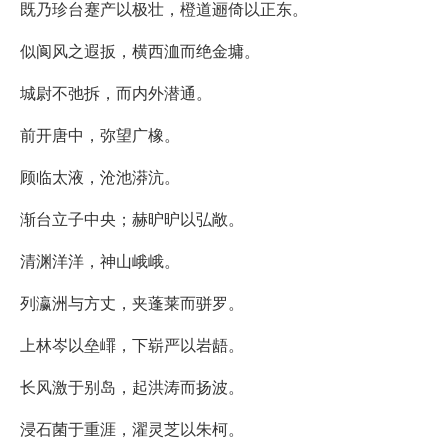
既乃珍台蹇产以极壮，橙道逦倚以正东。
似阆风之遐扳，横西洫而绝金墉。
城尉不弛拆，而内外潜通。
前开唐中，弥望广橡。
顾临太液，沧池漭沆。
渐台立子中央；赫昈昈以弘敞。
清渊洋洋，神山峨峨。
列瀛洲与方丈，夹蓬莱而骈罗。
上林岑以垒嶵，下崭严以岩龉。
长风激于别岛，起洪涛而扬波。
浸石菌于重涯，濯灵芝以朱柯。