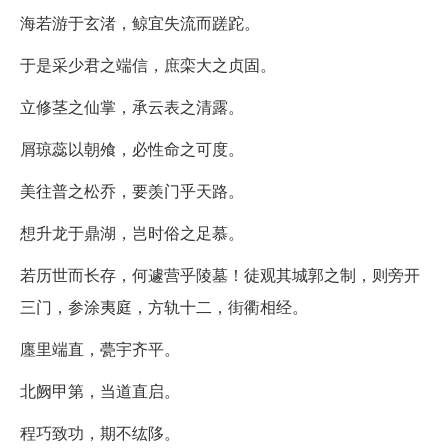
海若游于玄渚，鲸宜失流而蹉跎。
于是采少君之端信，庶栾大之贞固。
立修茎之仙掌，承云表之清露。
屑琼蕊以朝飧，必性命之可度。
美往普之松乔，要羡门乎天路。
想升龙于鼎湖，岂时俗之足慕。
若历世而长存，何遽营乎陵墓！徒观其城郭之制，则旁开
三门，参涂夷庭，方轨十二，街衢相经。
廛里端直，甍宇齐平。
北阙甲第，当道直启。
程巧致功，期不纮陊。