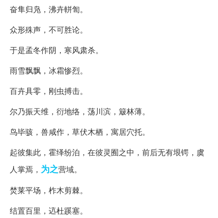
奋隼归凫，沸卉軿訇。
众形殊声，不可胜论。
于是孟冬作阴，寒风肃杀。
雨雪飘飘，冰霜惨烈。
百卉具零，刚虫搏击。
尔乃振天维，衍地络，荡川滨，簸林薄。
鸟毕骇，兽咸作，草伏木栖，寓居穴托。
起彼集此，霍绎纷泊，在彼灵囿之中，前后无有垠锷，虞
为之
人掌焉，
营域。
焚莱平场，柞木剪棘。
结置百里，迒杜蹊塞。