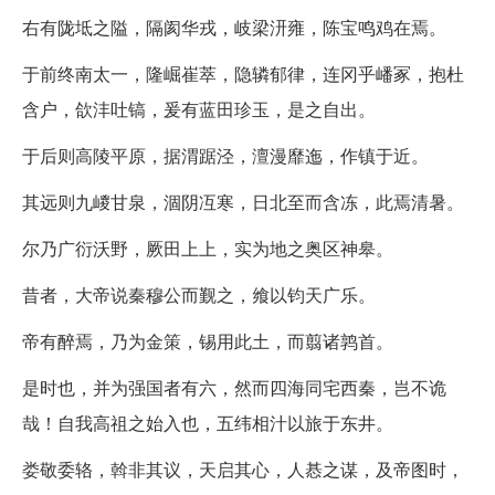
右有陇坻之隘，隔阂华戎，岐梁汧雍，陈宝鸣鸡在焉。
于前终南太一，隆崛崔萃，隐辚郁律，连冈乎嶓冢，抱杜
含户，欱沣吐镐，爰有蓝田珍玉，是之自出。
于后则高陵平原，据渭踞泾，澶漫靡迤，作镇于近。
其远则九嵕甘泉，涸阴冱寒，日北至而含冻，此焉清暑。
尔乃广衍沃野，厥田上上，实为地之奥区神皋。
昔者，大帝说秦穆公而觐之，飨以钧天广乐。
帝有醉焉，乃为金策，锡用此土，而翦诸鹑首。
是时也，并为强国者有六，然而四海同宅西秦，岂不诡
哉！自我高祖之始入也，五纬相汁以旅于东井。
娄敬委辂，斡非其议，天启其心，人惎之谋，及帝图时，