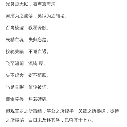
光炎烛天庭，嚣声震海浦。
河渭为之波荡，吴狱为之陁堵。
百禽棱遽，骙瞿奔触。
丧精亡魂，失归忘趋。
投轮关辐，不邀自遇。
飞罕潚箾，流镝 㩧。
矢不虚舍，铤不苟跃。
当足见蹍，值轮被轹。
僵禽毙兽，烂若碛砾。
但观置罗之所罥结，竿殳之所揘毕，叉簇之所搀捔，徒搏
之所撞㧙，白日未及移其晷，巳狝其十七八。