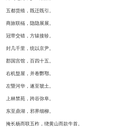
五都货殖，既迁既引。
商旅联槅，隐隐展展。
冠带交错，方辕接轸。
封几千里，统以京尹。
郡国宫馆，百四十五。
右机盩屋，并卷酆鄠。
左暨河华，遂至虢土。
上林禁苑，跨谷弥阜。
东至鼎湖，邪界细柳。
掩长杨而联五柞，绕黄山而款牛首。