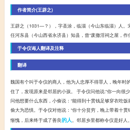
作者简介(王辟之)
王辟之（1031—？），字圣涂，临淄（今山东临淄）人。宋
任河东县（今山西省永济县）知县，曾“废撤淫祠之屋，作伯
于令仪诲人翻译及注释
翻译
魏国有个叫于令仪的商人，他为人忠厚不得罪人，晚年时
住了，发现原来是邻居的小孩。 于令仪问他说:“你一向很
问他想要什么东西，小偷说：“能得到十贯钱足够穿衣吃饭
偷大为恐惧。于令仪对他说：“你十分贫穷，晚上带着十贯
的人
惭愧，后来终于成了善良
。邻居乡里都称令仪是好人