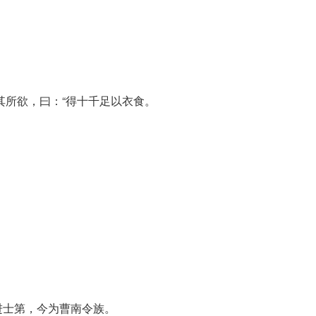
问其所欲，曰：“得十千足以衣食。
进士第，今为曹南令族。