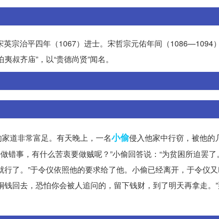
英宗治平四年（1067）进士。宋哲宗元佑年间（1086—1094
夷叔齐庙”，以“贵德尚贤”闻名。
小偷
的家道非常富足。有天晚上，一名
侵入他家中行窃，被他的
少做错事，有什么苦衷要做贼呢？”小偷回答说：“为贫困所迫罢了
就行了。”于令仪依照他的要求给了他。小偷已经离开，于令仪又
铜钱回去，恐怕你会被人追问的，留下钱财，到了明天再拿走。”
。