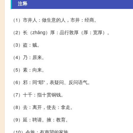
注释
（1）市井人：做生意的人，市井：经商。
（2）长（zhǎng）厚：品行敦厚（厚：宽厚）。
（3）盗：贼。
（4）乃：原来。
（5）素：向来。
（6）邪：同“耶”，表疑问、反问语气。
（7）十千：指十贯铜钱。
（8）去：离开，使去：拿走。
（9）延：聘请。掖：教育。
（10）令族：有声望的家族。