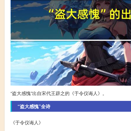
“盗大感愧”出自宋代王辟之的《于令仪诲人》。
“盗大感愧”全诗
《于令仪诲人》