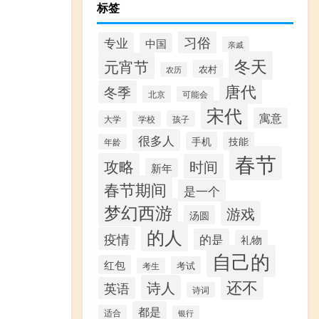
标签
习俗
专业
中国
亲戚
冬天
元宵节
农村
农历
唐代
冬季
北京
可能会
宋代
寓意
大学
孩子
学校
很多人
手机
技能
年龄
春节
攻略
时间
新年
春节期间
是一个
梦幻西游
游戏
汤圆
的人
疫情
的是
礼物
自己的
红包
考试
考生
还不
诗人
英语
诗词
都是
适合
银行