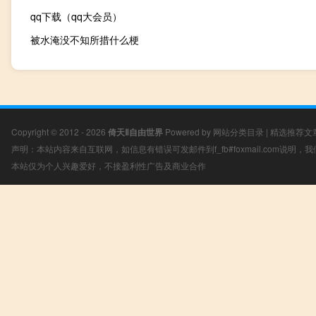
qq下载（qq大会员）
被水淹没不知所措什么梗
Copyright © 2012 - 2026
倚天Ⅱ自由世界
Powered by
网站分类目录
|
精选推荐文
声明：本站内容来自互联网，如信息有错误可发邮件到f_fb#foxmail.com说明
本站仅为个人兴趣爱好，不接盈利性广告及商业合作