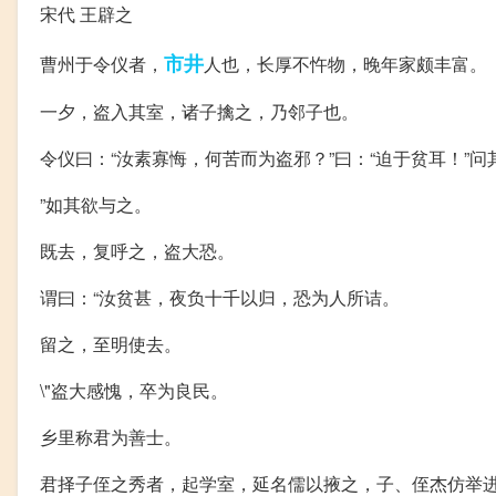
宋代 王辟之
市井
曹州于令仪者，
人也，长厚不忤物，晚年家颇丰富。
一夕，盗入其室，诸子擒之，乃邻子也。
令仪曰：“汝素寡悔，何苦而为盗邪？”曰：“迫于贫耳！”
”如其欲与之。
既去，复呼之，盗大恐。
谓曰：“汝贫甚，夜负十千以归，恐为人所诘。
留之，至明使去。
\"盗大感愧，卒为良民。
乡里称君为善士。
君择子侄之秀者，起学室，延名儒以掖之，子、侄杰仿举