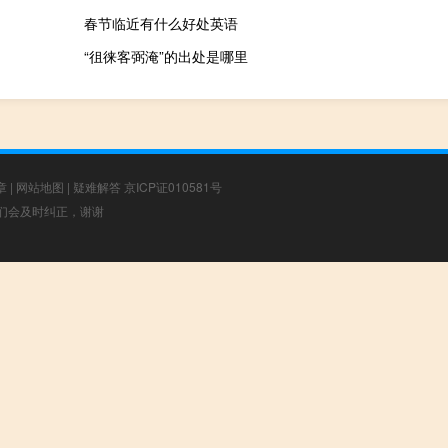
春节临近有什么好处英语
“徂徕客弼淹”的出处是哪里
章
|
网站地图
|
疑难解答
京ICP证010581号
，我们会及时纠正，谢谢