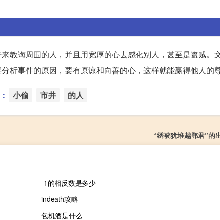
行来教诲周围的人，并且用宽厚的心去感化别人，甚至是盗贼。
要分析事件的原因，要有原谅和向善的心，这样就能赢得他人的
：
小偷
市井
的人
“绣被犹堆越鄂君”的
-1的相反数是多少
indeath攻略
包机酒是什么