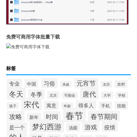
免费可商用字体批量下载
标签
元宵节
习俗
专业
中国
农村
亲戚
农历
冬天
唐代
冬季
北京
大学
可能会
学校
宋代
很多人
寓意
手机
技能
孩子
年龄
春节
春节期间
攻略
时间
新年
梦幻西游
游戏
疫情
是一个
汤圆
的人