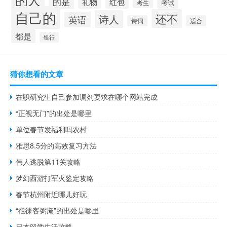
的是
礼物
红包
考试
考生
自己的
还不
诗人
英语
诗词
适合
都是
银行
猜你想看的文章
在职研究生自己参加调剂要求在哪个网站完成
“正视无门”的出处是哪里
单位春节发福利吗农村
雅思8.5分的高效复习方法
伟人逃脱第11关攻略
梦幻西游打军火鉴定攻略
春节杭州附近哪儿好玩
“徂徕客弼淹”的出处是哪里
日本留学生活攻略