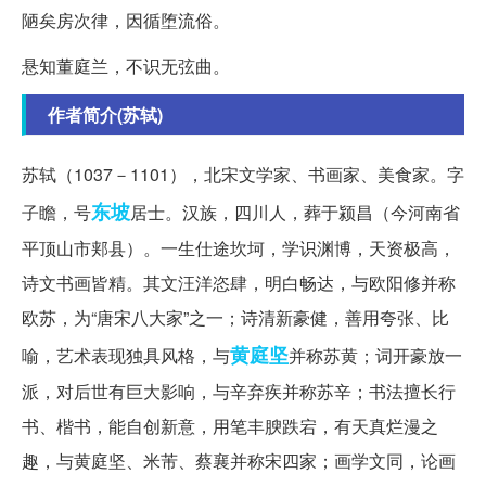
陋矣房次律，因循堕流俗。
悬知董庭兰，不识无弦曲。
作者简介(苏轼)
苏轼（1037－1101），北宋文学家、书画家、美食家。字
东坡
子瞻，号
居士。汉族，四川人，葬于颍昌（今河南省
平顶山市郏县）。一生仕途坎坷，学识渊博，天资极高，
诗文书画皆精。其文汪洋恣肆，明白畅达，与欧阳修并称
欧苏，为“唐宋八大家”之一；诗清新豪健，善用夸张、比
黄庭坚
喻，艺术表现独具风格，与
并称苏黄；词开豪放一
派，对后世有巨大影响，与辛弃疾并称苏辛；书法擅长行
书、楷书，能自创新意，用笔丰腴跌宕，有天真烂漫之
趣，与黄庭坚、米芾、蔡襄并称宋四家；画学文同，论画