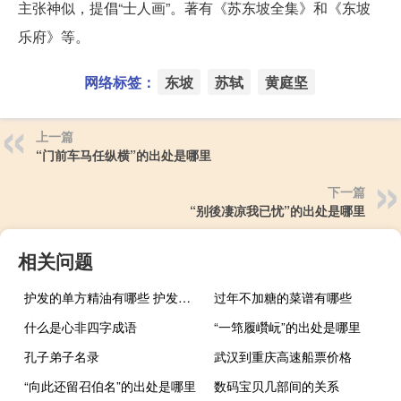
主张神似，提倡“士人画”。著有《苏东坡全集》和《东坡
乐府》等。
网络标签：
东坡
苏轼
黄庭坚
上一篇
“门前车马任纵横”的出处是哪里
下一篇
“别後凄凉我已忧”的出处是哪里
相关问题
护发的单方精油有哪些 护发精油用什么牌子的好
过年不加糖的菜谱有哪些
什么是心非四字成语
“一筇履巑岏”的出处是哪里
孔子弟子名录
武汉到重庆高速船票价格
“向此还留召伯名”的出处是哪里
数码宝贝几部间的关系