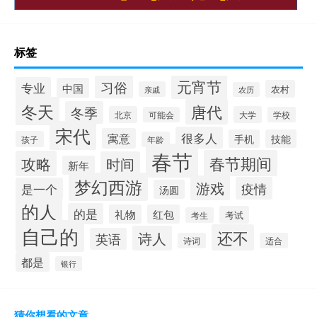
标签
元宵节
习俗
专业
中国
农村
亲戚
农历
冬天
唐代
冬季
北京
大学
可能会
学校
宋代
很多人
寓意
手机
技能
孩子
年龄
春节
春节期间
攻略
时间
新年
梦幻西游
游戏
疫情
是一个
汤圆
的人
的是
礼物
红包
考试
考生
自己的
还不
诗人
英语
诗词
适合
都是
银行
猜你想看的文章