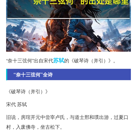
苏轼
“奈十三弦何”出自宋代
的《破琴诗（并引）》。
“奈十三弦何”全诗
《破琴诗（并引）》
宋代 苏轼
旧说，房琯开元中尝宰卢氏，与道士邢和璞出游，过夏口
村，入废佛寺，坐古松下。