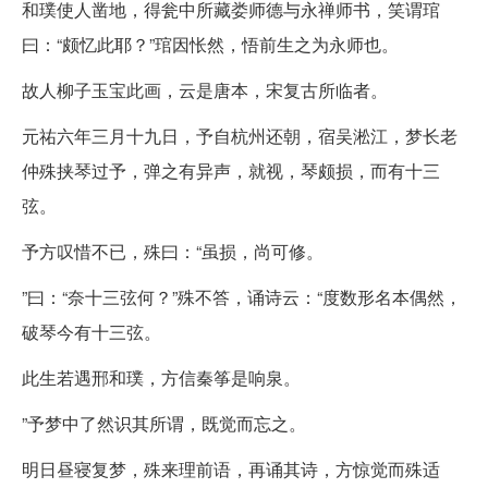
和璞使人凿地，得瓮中所藏娄师德与永禅师书，笑谓琯
曰：“颇忆此耶？”琯因怅然，悟前生之为永师也。
故人柳子玉宝此画，云是唐本，宋复古所临者。
元祐六年三月十九日，予自杭州还朝，宿吴淞江，梦长老
仲殊挟琴过予，弹之有异声，就视，琴颇损，而有十三
弦。
予方叹惜不已，殊曰：“虽损，尚可修。
”曰：“奈十三弦何？”殊不答，诵诗云：“度数形名本偶然，
破琴今有十三弦。
此生若遇邢和璞，方信秦筝是响泉。
”予梦中了然识其所谓，既觉而忘之。
明日昼寝复梦，殊来理前语，再诵其诗，方惊觉而殊适