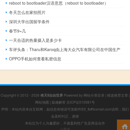
reboot to bootloader汉语意思（reboot to bootloader）
冬天怎么在家拍照片
深圳大学出国留学条件
春节9=几
一天合适的热量摄入是多少卡
车评头条：Tharu和Karoq由上海大众汽车有限公司在中国生产
OPPO手机如何查看私密信息
Copyright © 2012 - 2026
倚天Ⅱ自由世界
Powered by
网站分类目录
|
精选推荐文章
|
网站地图
|
疑难解答
京ICP证010581号
声明：本站内容来自互联网，如信息有错误可发邮件到f_fb#foxmail.com说明，我们
会及时纠正，谢谢
本站仅为个人兴趣爱好，不接盈利性广告及商业合作
小男孩