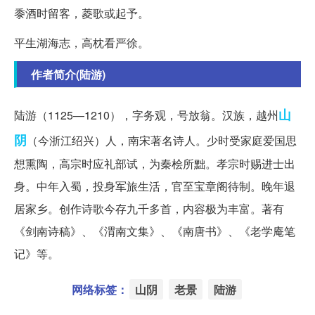
黍酒时留客，菱歌或起予。
平生湖海志，高枕看严徐。
作者简介(陆游)
山
陆游（1125—1210），字务观，号放翁。汉族，越州
阴
（今浙江绍兴）人，南宋著名诗人。少时受家庭爱国思
想熏陶，高宗时应礼部试，为秦桧所黜。孝宗时赐进士出
身。中年入蜀，投身军旅生活，官至宝章阁待制。晚年退
居家乡。创作诗歌今存九千多首，内容极为丰富。著有
《剑南诗稿》、《渭南文集》、《南唐书》、《老学庵笔
记》等。
网络标签：
山阴
老景
陆游