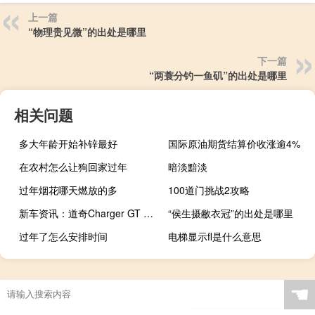
上一篇
“物理贵见微”的出处是哪里
下一篇
“两蓑分钓一鱼矶”的出处是哪里
相关问题
多大年龄开始补锌最好
国际原油期货结算价收涨逾4%
在农村怎么让狗回家过年
暗淡黯淡
过年烟花哪天燃放的多
100道门挑战2攻略
新车资讯：道奇Charger GT AWD被称为冬季勇士
“侯生摄敝衣冠”的出处是哪里
过年了怎么安排时间
电梯显示fl是什么意思
☚