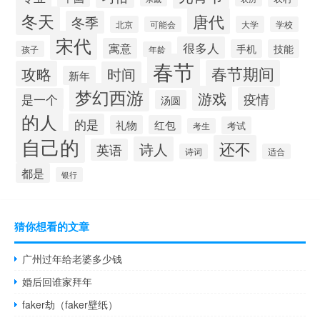
冬天
唐代
冬季
北京
大学
可能会
学校
宋代
很多人
寓意
手机
技能
孩子
年龄
春节
春节期间
攻略
时间
新年
梦幻西游
游戏
疫情
是一个
汤圆
的人
的是
礼物
红包
考试
考生
自己的
还不
诗人
英语
诗词
适合
都是
银行
猜你想看的文章
广州过年给老婆多少钱
婚后回谁家拜年
faker劫（faker壁纸）