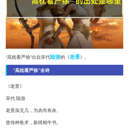
陆游
老景
“高枕看严徐”出自宋代
的《
》。
“高枕看严徐”全诗
《老景》
宋代 陆游
老景虽无几，为农尚有余。
曾传种鱼术，新得相牛书。