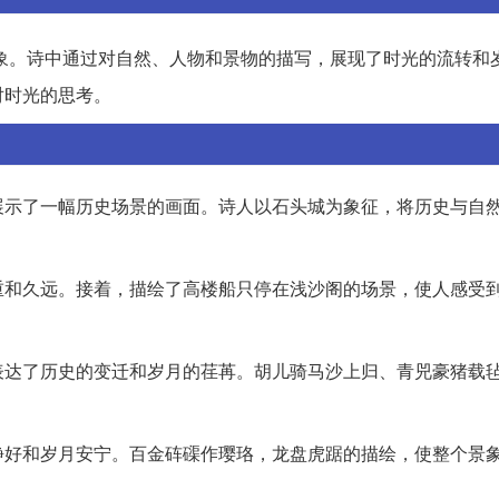
象。诗中通过对自然、人物和景物的描写，展现了时光的流转和
对时光的思考。
展示了一幅历史场景的画面。诗人以石头城为象征，将历史与自
重和久远。接着，描绘了高楼船只停在浅沙阁的场景，使人感受
表达了历史的变迁和岁月的荏苒。胡儿骑马沙上归、青兕豪猪载
静好和岁月安宁。百金砗磲作璎珞，龙盘虎踞的描绘，使整个景