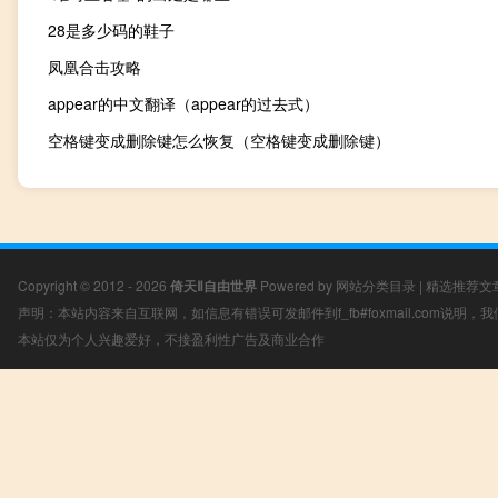
28是多少码的鞋子
凤凰合击攻略
appear的中文翻译（appear的过去式）
空格键变成删除键怎么恢复（空格键变成删除键）
Copyright © 2012 - 2026
倚天Ⅱ自由世界
Powered by
网站分类目录
|
精选推荐文
声明：本站内容来自互联网，如信息有错误可发邮件到f_fb#foxmail.com说明
本站仅为个人兴趣爱好，不接盈利性广告及商业合作