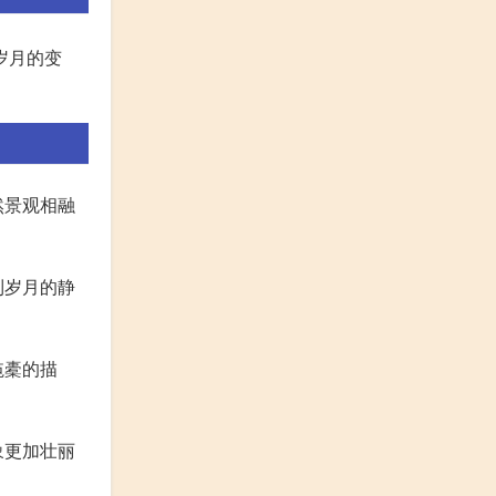
岁月的变
然景观相融
到岁月的静
毡橐的描
象更加壮丽