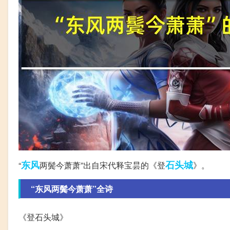
东风
石头城
“
两鬓今萧萧”出自宋代释宝昙的《登
》。
“东风两鬓今萧萧”全诗
《登石头城》