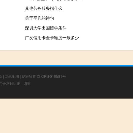
其他劳务服务指什么
关于平凡的诗句
深圳大学出国留学条件
广发信用卡金卡额度一般多少
章
|
网站地图
|
疑难解答
京ICP证010581号
，我们会及时纠正，谢谢