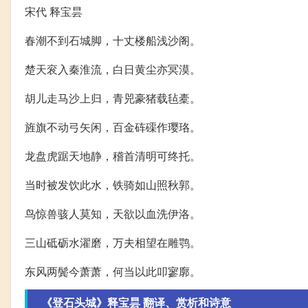
宋代 释宝昙
春潮不到石城脚，十丈楼船浅沙阁。
楚天衮入秦淮流，白日黄尘亦冥漠。
胡儿走马沙上归，青兕豪猪载毡橐。
旌旗不动弓矢闲，百金砗磲作璎珞。
龙盘虎踞天地静，稽首清明可终托。
当时被发饮此水，铁骑如山照秋郭。
鸟惊兽骇人莫知，天欲以血洗伊洛。
三山砥砺水濯磨，万夫相望在雕鹗。
东风两鬓今萧萧，何当以此叩寥廓。
《登石头城》释宝昙 翻译、赏析和诗意