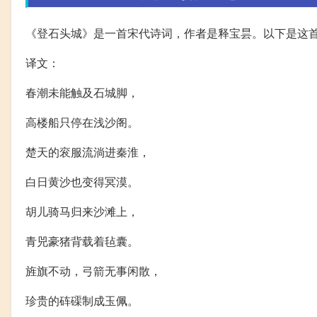
《登石头城》是一首宋代诗词，作者是释宝昙。以下是这
译文：
春潮未能触及石城脚，
高楼船只停在浅沙阁。
楚天的衮服流淌进秦淮，
白日黄沙也变得冥漠。
胡儿骑马归来沙滩上，
青兕豪猪背载着毡囊。
旌旗不动，弓箭无事闲散，
珍贵的砗磲制成玉佩。