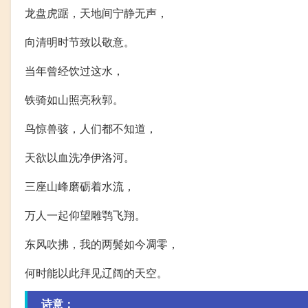
龙盘虎踞，天地间宁静无声，
向清明时节致以敬意。
当年曾经饮过这水，
铁骑如山照亮秋郭。
鸟惊兽骇，人们都不知道，
天欲以血洗净伊洛河。
三座山峰磨砺着水流，
万人一起仰望雕鹗飞翔。
东风吹拂，我的两鬓如今凋零，
何时能以此拜见辽阔的天空。
诗意：