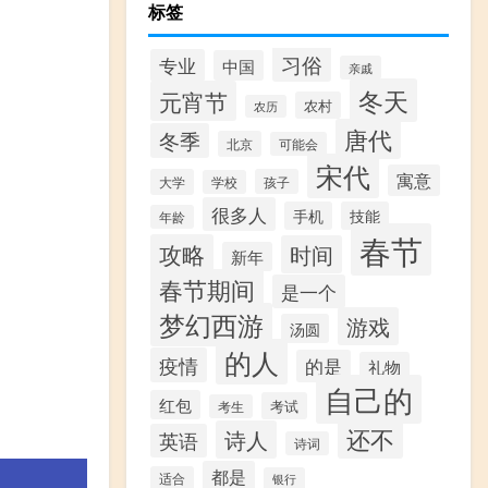
标签
习俗
专业
中国
亲戚
冬天
元宵节
农村
农历
唐代
冬季
北京
可能会
宋代
寓意
大学
孩子
学校
很多人
手机
技能
年龄
春节
攻略
时间
新年
春节期间
是一个
梦幻西游
游戏
汤圆
的人
疫情
的是
礼物
自己的
红包
考试
考生
还不
诗人
英语
诗词
都是
适合
银行