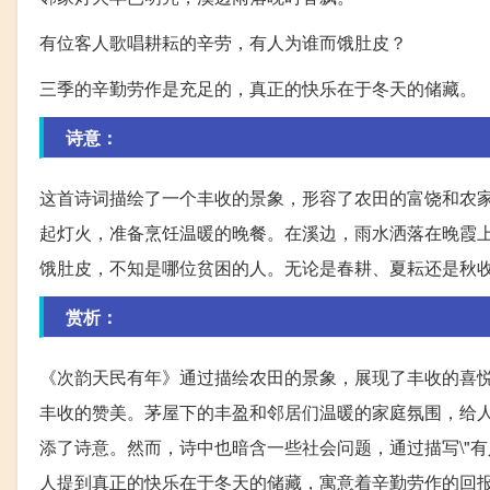
有位客人歌唱耕耘的辛劳，有人为谁而饿肚皮？
三季的辛勤劳作是充足的，真正的快乐在于冬天的储藏。
诗意：
这首诗词描绘了一个丰收的景象，形容了农田的富饶和农
起灯火，准备烹饪温暖的晚餐。在溪边，雨水洒落在晚霞
饿肚皮，不知是哪位贫困的人。无论是春耕、夏耘还是秋
赏析：
《次韵天民有年》通过描绘农田的景象，展现了丰收的喜
丰收的赞美。茅屋下的丰盈和邻居们温暖的家庭氛围，给
添了诗意。然而，诗中也暗含一些社会问题，通过描写\"
人提到真正的快乐在于冬天的储藏，寓意着辛勤劳作的回