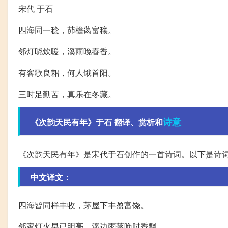
宋代 于石
四海同一稔，茆檐蔼富穰。
邻灯晓炊暖，溪雨晚舂香。
有客歌良耜，何人饿首阳。
三时足勤苦，真乐在冬藏。
诗意
《次韵天民有年》于石 翻译、赏析和
《次韵天民有年》是宋代于石创作的一首诗词。以下是诗
中文译文：
四海皆同样丰收，茅屋下丰盈富饶。
邻家灯火早已明亮，溪边雨落晚时香飘。