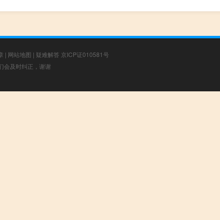
章
|
网站地图
|
疑难解答
京ICP证010581号
，我们会及时纠正，谢谢