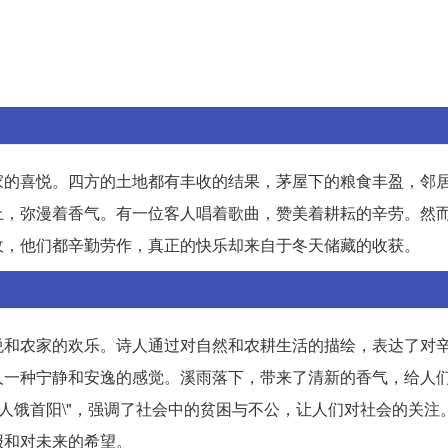
家的喜悦。四方的土地都有丰收的结果，茅屋下的粮食丰盈，邻
上，弥漫着香气。有一位客人唱着歌曲，赞美着耕耘的辛劳。然
收，他们都辛勤劳作，真正的快乐却来自于冬天储藏的收获。
悦和农家的欢乐。诗人通过对自然和农耕生活的描绘，表达了对
人一种宁静和安逸的感觉。溪雨落下，带来了清新的香气，给人
有人饿首阳\"，强调了社会中的贫困与不公，让人们对社会的关注
报和对未来的希望。