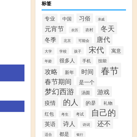
标签
习俗
专业
中国
亲戚
冬天
元宵节
农村
农历
唐代
冬季
北京
可能会
宋代
寓意
大学
孩子
学校
很多人
手机
技能
年龄
春节
攻略
时间
新年
春节期间
是一个
梦幻西游
游戏
汤圆
的人
疫情
的是
礼物
自己的
红包
考试
考生
还不
诗人
英语
诗词
都是
适合
银行