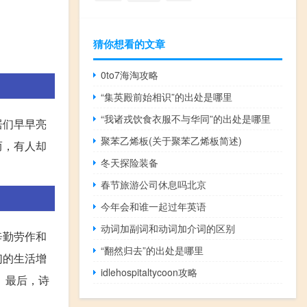
猜你想看的文章
0to7海淘攻略
“集英殿前始相识”的出处是哪里
“我诸戎饮食衣服不与华同”的出处是哪里
居们早早亮
聚苯乙烯板(关于聚苯乙烯板简述)
而，有人却
冬天探险装备
春节旅游公司休息吗北京
今年会和谁一起过年英语
动词加副词和动词加介词的区别
辛勤劳作和
“翻然归去”的出处是哪里
们的生活增
idlehospitaltycoon攻略
。最后，诗