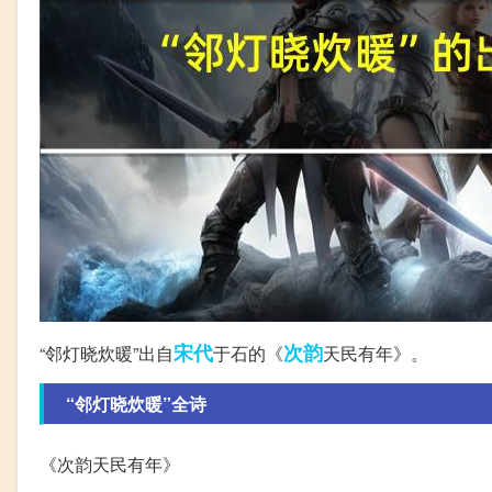
宋代
次韵
“邻灯晓炊暖”出自
于石的《
天民有年》。
“邻灯晓炊暖”全诗
《次韵天民有年》