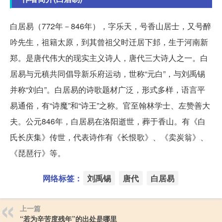
白居易（772年－846年），字乐天，号香山居士，又号醉
吟先生，祖籍太原，到其曾祖父时迁居下邽，生于河南新
郑。是唐代伟大的现实主义诗人，唐代三大诗人之一。白
居易与元稹共同倡导新乐府运动，世称“元白”，与刘禹锡
并称“刘白”。白居易的诗歌题材广泛，形式多样，语言平
易通俗，有“诗魔”和“诗王”之称。官至翰林学士、左赞善大
夫。公元846年，白居易在洛阳逝世，葬于香山。有《白
氏长庆集》传世，代表诗作有《长恨歌》、《卖炭翁》、
《琵琶行》等。
网络标签：
刘禹锡
唐代
白居易
上一篇
“若为辛苦度残年”的出处是哪里