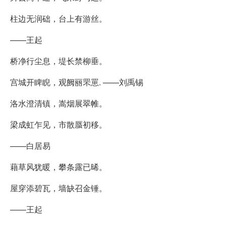
柱边无润础，台上有游丝。
——王起
桥净行尘息，堤长禁柳垂。
宫城开睥睨，观阙丽罘罳. ——刘禹锡
洛水澄清镇，嵩烟展翠帷。
梁成虹乍见，市散蜃初移。
——白居易
藉草风犹暖，攀条露已晞。
屋穿添碧瓦，墙缺召金锤。
——王起