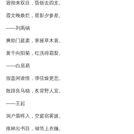
迥彻来双目，昏烦去四支。
霞文晚焕烂，星影夕参差。
——刘禹锡
爽助门庭肃，寒摧草木衰。
黄干向阳菊，红洗得霜梨。
——白居易
假盖闲谁惜，弹弦燥更悲。
散蹄良马稳，炙背野人宜。
——王起
洞户晨晖入，空庭宿雾披。
推林出书目，倾笥上衣椸。