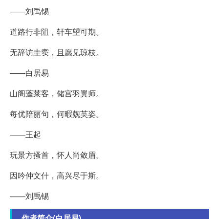
——刘禹锡
道路行非阻，轩车望可期。
无辞访圭窦，且愿见琼枝。
——白居易
山阁蓬莱客，储宫羽翼师。
每优陪丽句，何暇觌英姿。
——王起
玩景方搔首，怀人尚敛眉。
因吟仲文什，高兴尽于斯。
——刘禹锡
作者简介(白居易)