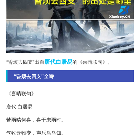
唐代
白居易
“昏烦去四支”出自
的《喜晴联句》。
“昏烦去四支”全诗
《喜晴联句》
唐代 白居易
苦雨晴何喜，喜于未雨时。
气收云物变，声乐鸟乌知。