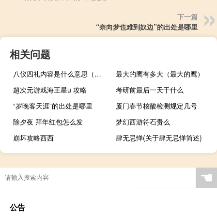
下一篇
“奈向梦也难到奴边”的出处是哪里
相关问题
八仪四礼内容是什么意思（八仪四礼内容）
最大的鹰有多大（最大的鹰）
超次元游戏海王星u 攻略
考研前最后一天干什么
“岁晚客天涯”的出处是哪里
厦门春节核酸检测规定几号
除夕夜 拜年红包怎么发
梦幻西游符石贵么
崩坏攻略西西
肆无忌惮(关于肆无忌惮简述)
☚
公告