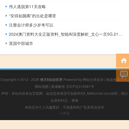
伟人逃脱第11关攻略
“安得如颜阖”的出处是哪里
注册会计师多少岁考可以
2024澳门资料大全正版资料_智能AI深度解析_文心一言5G.213.1.577
英国中部城市
Copyright © 2012 - 2026
倚天Ⅱ自由世界
Powered by
网站分类目录
|
精选推荐文章
|
网站地图
|
疑难解答
京ICP证010581号
声明：本站内容来自互联网，如信息有错误可发邮件到f_fb#foxmail.com说明，我们
会及时纠正，谢谢
本站仅为个人兴趣爱好，不接盈利性广告及商业合作
小男孩