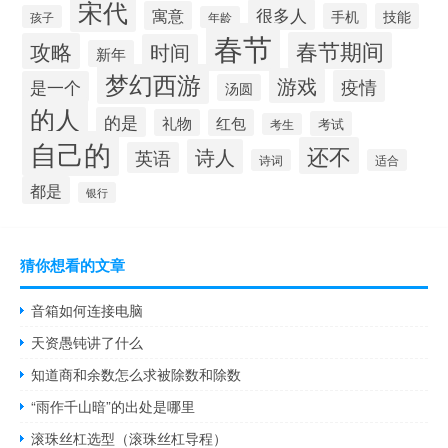
宋代
很多人
寓意
手机
技能
孩子
年龄
春节
春节期间
攻略
时间
新年
梦幻西游
游戏
疫情
是一个
汤圆
的人
的是
礼物
红包
考试
考生
自己的
还不
诗人
英语
诗词
适合
都是
银行
猜你想看的文章
音箱如何连接电脑
天资愚钝讲了什么
知道商和余数怎么求被除数和除数
“雨作千山暗”的出处是哪里
滚珠丝杠选型（滚珠丝杠导程）