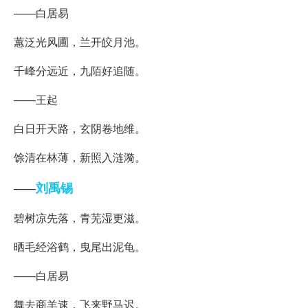
——白居易
蕙泛光风圃，兰开皎月池。
千峰分远近，九陌好追随。
——王起
白日开天路，玄阴卷地维。
馀清在林薄，新照入涟漪。
刘禹锡
——
碧树凉先落，青芜湿更滋。
晒毛经浴鹤，曳尾出泥龟。
——白居易
舞去商羊速，飞来野马迟。