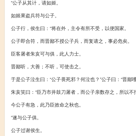
”公子从其计，请如姬。
如姬果盗兵符与公子。
公子行，侯生曰：“将在外，主令有所不受，以便国家。
公子即合符，而晋鄙不授公子兵，而复请之，事必危矣。
臣客屠者朱亥可与俱，此人力士。
晋鄙听，大善；不听，可使击之。
于是公子泣生曰：“公子畏死邪？何泣也？”公子曰：“晋
朱亥笑曰：“臣乃市井鼓刀屠者，而公子亲数存之，所以不
今公子有急，此乃臣效命之秋也。
”遂与公子俱。
公子过谢侯生。