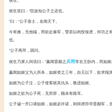
侯生。
侯生笑曰：“臣故知公子之还也。
”曰：“公子喜士，名闻天下。
今有难，无他端，而欲赴秦军，譬若以肉投馁虎，何功之
也。
”公子再拜，因问。
兵符
侯生乃屏人间语曰：“嬴闻晋鄙之
常在王卧内，而如姬
嬴闻如姬父为人所杀，如姬资之三年，自王以下，欲求报
如姬为公子泣，公子使客斩其仇头，敬进如姬。
如姬之欲为公子死，无所辞，顾未有路耳。
公子诚一开口请如姬，如姬必许诺，则得虎符夺晋鄙军，