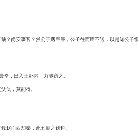
有哉？尚安事客？然公子遇臣厚，公子往而臣不送，以是知公子
最幸，出入王卧内，力能窃之。
其父仇，莫能得。
北救赵而西却秦，此五霸之伐也。