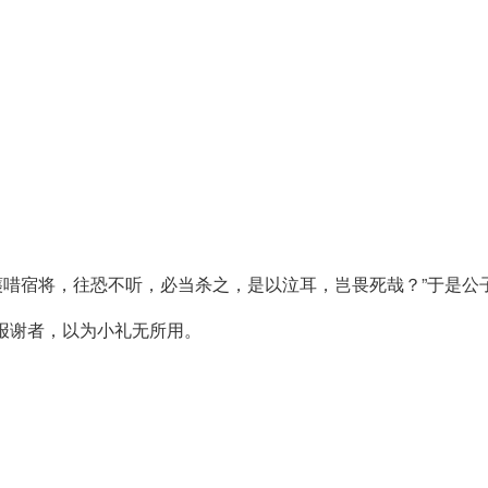
鄙嚄唶宿将，往恐不听，必当杀之，是以泣耳，岂畏死哉？”于是公
报谢者，以为小礼无所用。