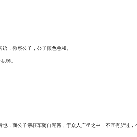
客语，微察公子，公子颜色愈和。
子执辔。
者也，而公子亲枉车骑自迎嬴，于众人广坐之中，不宜有所过，