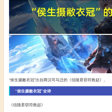
“侯生摄敝衣冠”出自两汉司马迁的《信陵君窃符救赵》。
“侯生摄敝衣冠”全诗
《信陵君窃符救赵》