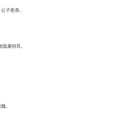
，公子愈恭。
故隐屠间耳。
语魏。