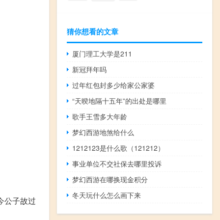
猜你想看的文章
厦门理工大学是211
新冠拜年吗
过年红包封多少给家公家婆
“天暌地隔十五年”的出处是哪里
歌手王雪多大年龄
梦幻西游地煞给什么
1212123是什么歌（121212）
事业单位不交社保去哪里投诉
梦幻西游在哪换现金积分
冬天玩什么怎么画下来
今公子故过