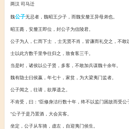
两汉 司马迁
公子
魏
无忌者，魏昭王少子，而魏安釐王异母弟也。
昭王薨，安釐王即位，封公子为信陵君。
公子为人，仁而下士 ，士无贤不肖，皆谦而礼交之，不敢
士以此方数千里争往归之，致食客三千。
当是时，诸侯以公子贤，多客，不敢加兵谋魏十余年。
魏有隐士曰侯嬴，年七十，家贫，为大梁夷门监者。
公子闻之，往请，欲厚遗之。
不肯受，曰：“臣修身洁行数十年，终不以监门困故而受公
”公子于是乃置酒，大会宾客。
坐定，公子从车骑，虚左，自迎夷门侯生。