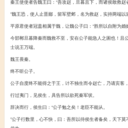
秦王使使者告魏王曰：“吾攻赵，旦暮且下，而诸侯敢救赵
”魏王恐，使人止晋鄙，留军壁邺，名为救赵，实持两端以
平原君使者冠盖相属于魏，让魏公子曰：“胜所以自附为婚
今邯郸旦暮降秦而魏救不至，安在公子能急人之困也！且公
士说王万端。
魏王畏秦。
终不听公子。
公子自度终不能得之于王，计不独生而令赵亡，乃请宾客
行过夷门，见侯生，具告所以欲死秦军状。
辞决而行，侯生曰：“公子勉之矣！老臣不能从。
”公子行数里，心不快，曰：吾所以待侯生者备矣，天下莫