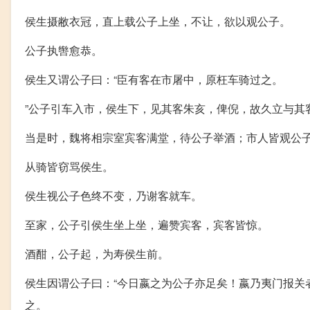
侯生摄敝衣冠，直上载公子上坐，不让，欲以观公子。
公子执辔愈恭。
侯生又谓公子曰：“臣有客在市屠中，原枉车骑过之。
”公子引车入市，侯生下，见其客朱亥，俾倪，故久立与其
当是时，魏将相宗室宾客满堂，待公子举酒；市人皆观公
从骑皆窃骂侯生。
侯生视公子色终不变，乃谢客就车。
至家，公子引侯生坐上坐，遍赞宾客，宾客皆惊。
酒酣，公子起，为寿侯生前。
侯生因谓公子曰：“今日嬴之为公子亦足矣！嬴乃夷门报关
之。