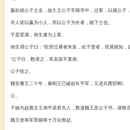
嬴欲就公子之名，故久立公子车骑市中，过客，以观公子
市人皆以嬴为小人，而以公子为长者，能下士也。
于是罢酒，侯生遂为上客。
侯生谓公子曰：“臣所过屠者朱亥，此子贤者，世莫能知，
”公子往，数请之，朱亥故不复谢。
公子怪之。
魏安釐王二十年，秦昭王已破赵长平军，又进兵围邯郸)
公。
子姊为赵惠文王弟平原君夫人，数遗魏王及公子书，请救
魏王使将军晋鄙将十万众救赵。