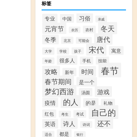
标签
习俗
专业
中国
亲戚
冬天
元宵节
农村
农历
唐代
冬季
北京
可能会
宋代
寓意
大学
孩子
学校
很多人
手机
技能
年龄
春节
攻略
时间
新年
春节期间
是一个
梦幻西游
游戏
汤圆
的人
疫情
的是
礼物
自己的
红包
考试
考生
还不
诗人
英语
诗词
都是
适合
银行