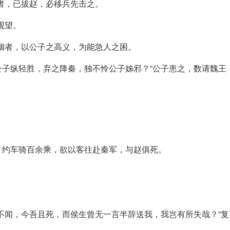
者，已拔赵，必移兵先击之。
观望。
姻者，以公子之高义，为能急人之困。
子纵轻胜，弃之降秦，独不怜公子姊邪？”公子患之，数请魏王
，约车骑百余乘，欲以客往赴秦军，与赵俱死。
不闻，今吾且死，而侯生曾无一言半辞送我，我岂有所失哉？”复