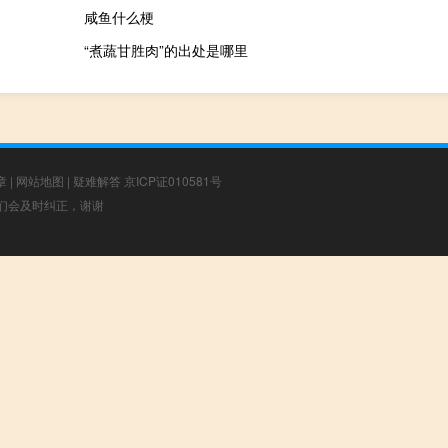
咸鱼什么梗
“煮蔬甘胜肉”的出处是哪里
章
|
网站地图
|
疑难解答
京ICP证010581号
，我们会及时纠正，谢谢