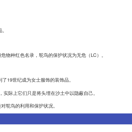
品。
年濒危物种红色名录，鸵鸟的保护状况为无危（LC）。
到了19世纪成为女士服饰的装饰品。
，实际上它们只是将头埋在沙土中以隐蔽自己。
类对鸵鸟的利用和保护状况。