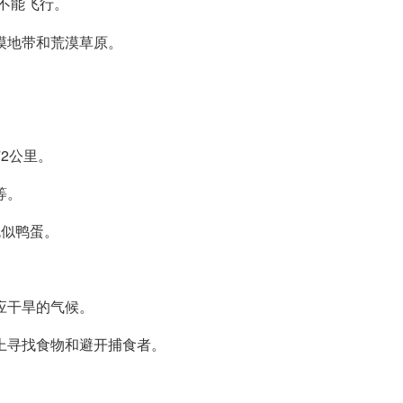
不能飞行。
漠地带和荒漠草原。
2公里。
等。
色似鸭蛋。
应干旱的气候。
上寻找食物和避开捕食者。