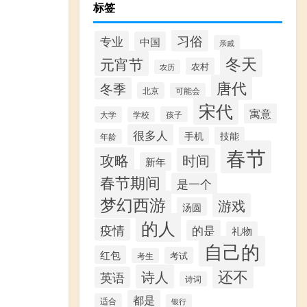
标签
习俗
专业
中国
亲戚
冬天
元宵节
农村
农历
唐代
冬季
北京
可能会
宋代
寓意
大学
孩子
学校
很多人
手机
技能
年龄
春节
攻略
时间
新年
春节期间
是一个
梦幻西游
游戏
汤圆
的人
疫情
的是
礼物
自己的
红包
考试
考生
还不
诗人
英语
诗词
都是
适合
银行