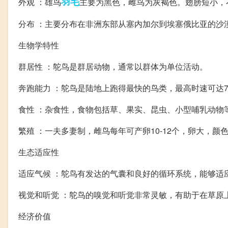
羽毛
外观 ：雄鸟
主要为黑色，雌鸟为灰褐色。翅膀短小，
分布 ：主要分布在非洲东部从塞内加尔到埃塞俄比亚的沙
生物学特性
群居性 ：鸵鸟是群居动物，通常以群体为单位活动。
奔跑能力 ：鸵鸟是陆地上跑得最快的鸟类，最高时速可达7
食性 ：杂食性，食物包括草、果实、昆虫、小型哺乳动物
繁殖 ：一夫多妻制，雌鸟每年可产卵10-12个，卵大，颜
生态适应性
适应气候 ：鸵鸟有发达的气囊和良好的循环系统，能够适
视觉和听觉 ：鸵鸟的嗅觉和听觉非常灵敏，有助于在草原
经济价值