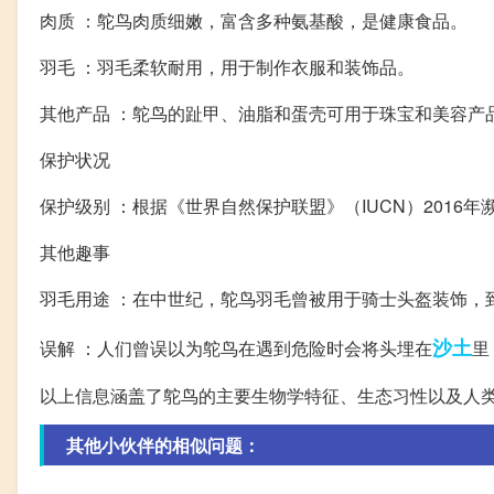
肉质 ：鸵鸟肉质细嫩，富含多种氨基酸，是健康食品。
羽毛 ：羽毛柔软耐用，用于制作衣服和装饰品。
其他产品 ：鸵鸟的趾甲、油脂和蛋壳可用于珠宝和美容产
保护状况
保护级别 ：根据《世界自然保护联盟》（IUCN）2016
其他趣事
羽毛用途 ：在中世纪，鸵鸟羽毛曾被用于骑士头盔装饰，
沙土
误解 ：人们曾误以为鸵鸟在遇到危险时会将头埋在
里
以上信息涵盖了鸵鸟的主要生物学特征、生态习性以及人
其他小伙伴的相似问题：