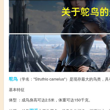
鸵鸟
（学名：*Struthio camelus*）是现存最
基本特征
体型 ：成鸟身高可达2.5米，体重可达150千克。