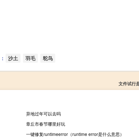
：
沙土
羽毛
鸵鸟
文件试行
异地过年可以去吗
章丘市春节哪里好玩
一键修复runtimeerror（runtime error是什么意思）