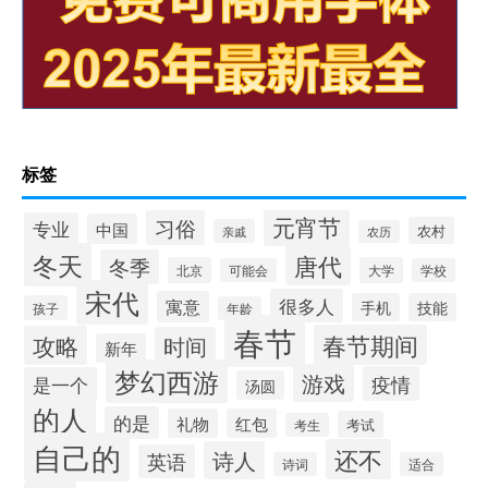
标签
元宵节
习俗
专业
中国
农村
亲戚
农历
冬天
唐代
冬季
北京
大学
可能会
学校
宋代
很多人
寓意
手机
技能
孩子
年龄
春节
春节期间
攻略
时间
新年
梦幻西游
游戏
疫情
是一个
汤圆
的人
的是
礼物
红包
考试
考生
自己的
还不
诗人
英语
诗词
适合