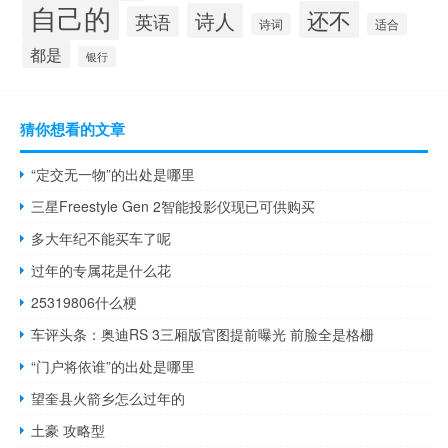
自己的
还不
诗人
英语
诗词
适合
都是
银行
猜你想看的文章
“定交无一物”的出处是哪里
三星Freestyle Gen 2智能投影仪现已可供购买
多大年纪不能买车了呢
过年的专属花是什么花
25319806什么梗
车评头条：奥迪RS 3三厢版官图提前曝光 前脸全是格栅
“门户将依谁”的出处是哪里
望奎县火箭乡怎么过年的
土豪 攻略型