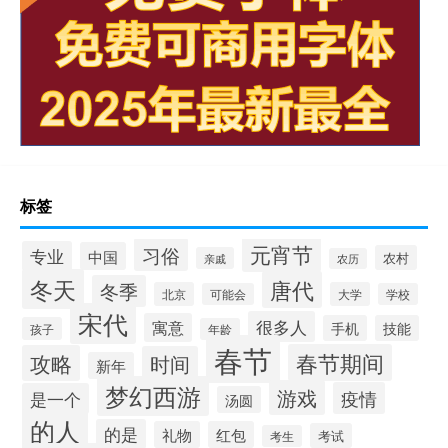
标签
元宵节
习俗
专业
中国
农村
亲戚
农历
冬天
唐代
冬季
北京
大学
可能会
学校
宋代
很多人
寓意
手机
技能
孩子
年龄
春节
春节期间
攻略
时间
新年
梦幻西游
游戏
疫情
是一个
汤圆
的人
的是
礼物
红包
考试
考生